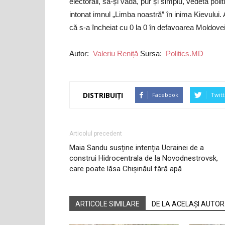
electorali, să-și vadă, pur și simplu, vedeta pol
intonat imnul „Limba noastră” în inima Kievului. 
că s-a încheiat cu 0 la 0 în defavoarea Moldovei
Autor:
Valeriu Reniță
Sursa:
Politics.MD
DISTRIBUIȚI
Facebook
Twitt
Articolul precedent
Maia Sandu susține intenția Ucrainei de a
construi Hidrocentrala de la Novodnestrovsk,
care poate lăsa Chișinăul fără apă
ARTICOLE SIMILARE
DE LA ACELAȘI AUTOR