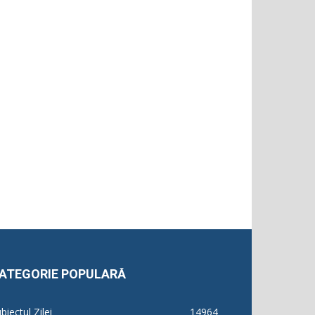
ATEGORIE POPULARĂ
biectul Zilei
14964