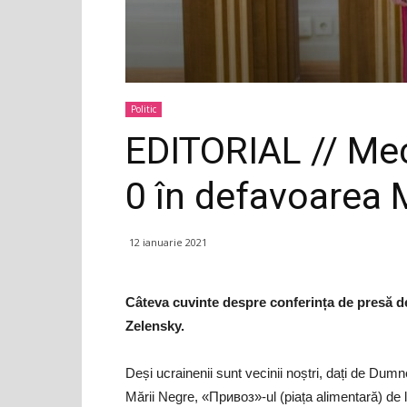
Politic
EDITORIAL // Meci 
0 în defavoarea 
12 ianuarie 2021
Câteva cuvinte despre conferința de presă d
Zelensky.
Deși ucrainenii sunt vecinii noștri, dați de Dum
Mării Negre, «Привоз»-ul (piața alimentară) de 