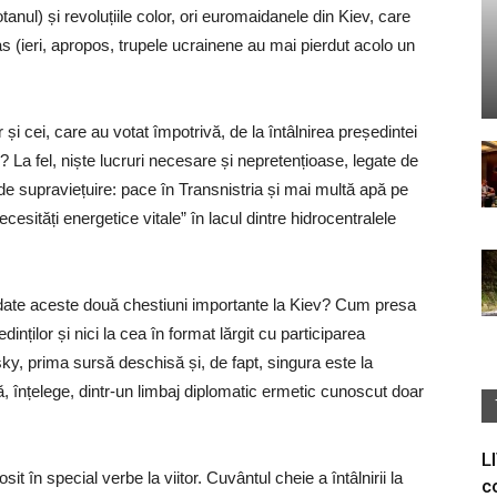
anul) și revoluțiile color, ori euromaidanele din Kiev, care
bas (ieri, apropos, trupele ucrainene au mai pierdut acolo un
 și cei, care au votat împotrivă, de la întâlnirea președintei
 La fel, niște lucruri necesare și nepretențioase, legate de
de supraviețuire: pace în Transnistria și mai multă apă pe
cesități energetice vitale” în lacul dintre hidrocentralele
rdate aceste două chestiuni importante la Kiev? Cum presa
inților și nici la cea în format lărgit cu participarea
nsky, prima sursă deschisă și, de fapt, singura este la
, înțelege, dintr-un limbaj diplomatic ermetic cunoscut doar
L
osit în special verbe la viitor. Cuvântul cheie a întâlnirii la
c