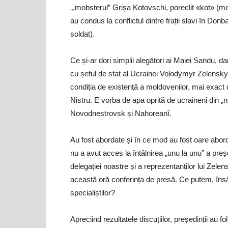
„,mobsterul” Grișa Kotovschi, poreclit «kot» (mot
au condus la conflictul dintre frații slavi în Don
soldat).
Ce și-ar dori simplii alegători ai Maiei Sandu, dar
cu șeful de stat al Ucrainei Volodymyr Zelensky?
condiția de existență a moldovenilor, mai exact 
Nistru. E vorba de apa oprită de ucraineni din „ne
Novodnestrovsk și Nahoreanî.
Au fost abordate și în ce mod au fost oare abo
nu a avut acces la întâlnirea „unu la unu” a președ
delegației noastre și a reprezentanților lui Zele
această oră conferința de presă. Ce putem, însă
specialiștilor?
Apreciind rezultatele discuțiilor, președinții au fol