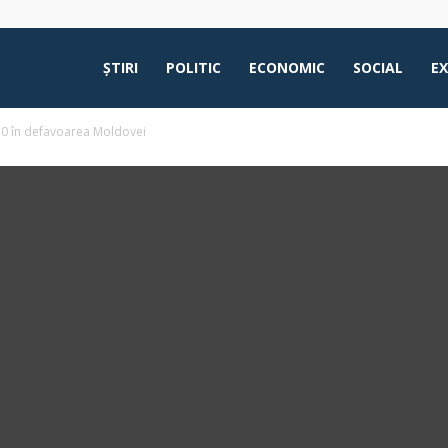
ŞTIRI
POLITIC
ECONOMIC
SOCIAL
E
la 0 în defavoarea Moldovei