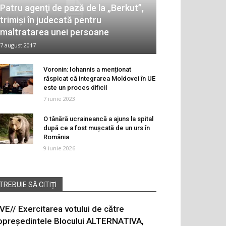
Patru agenţi de pază de la „Berkut”,
trimişi în judecată pentru
maltratarea unei persoane
7 august 2017
Voronin: Iohannis a menționat
răspicat că integrarea Moldovei în UE
este un proces dificil
7 iunie 2023
O tânără ucraineancă a ajuns la spital
după ce a fost mușcată de un urs în
România
9 iunie 2026
TREBUIE SĂ CITIȚI
IVE// Exercitarea votului de către
opreședintele Blocului ALTERNATIVA,