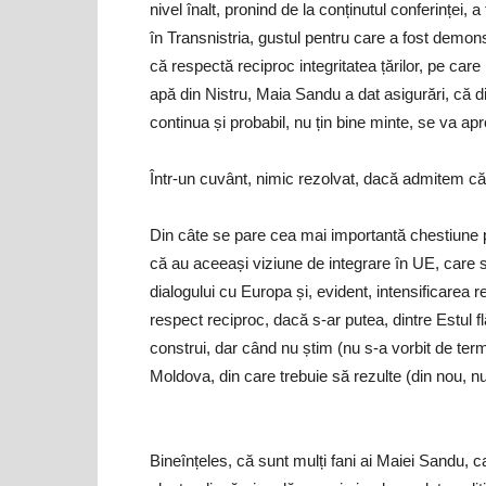
nivel înalt, pronind de la conținutul conferinței, a 
în Transnistria, gustul pentru care a fost demonst
că respectă reciproc integritatea țărilor, pe car
apă din Nistru, Maia Sandu a dat asigurări, că 
continua și probabil, nu țin bine minte, se va ap
Într-un cuvânt, nimic rezolvat, dacă admitem că
Din câte se pare cea mai importantă chestiune pe
că au aceeași viziune de integrare în UE, car
dialogului cu Europa și, evident, intensificarea r
respect reciproc, dacă s-ar putea, dintre Estul 
construi, dar când nu știm (nu s-a vorbit de ter
Moldova, din care trebuie să rezulte (din nou, 
Bineînțeles, că sunt mulți fani ai Maiei Sandu, ca