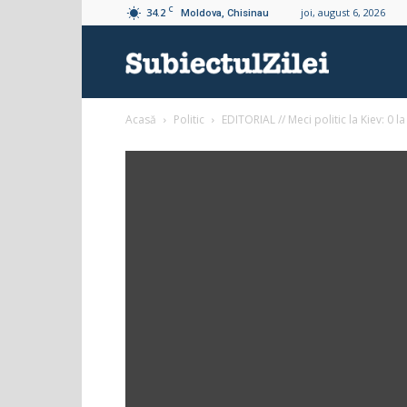
C
34.2
joi, august 6, 2026
Moldova, Chisinau
Subiectul
Acasă
Politic
EDITORIAL // Meci politic la Kiev: 0 
Zilei