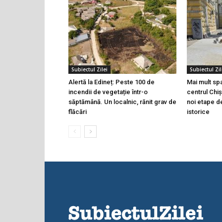
Subiectul Zilei
Subiectul Zil
Alertă la Edineț: Peste 100 de
Mai mult spa
incendii de vegetație într-o
centrul Chiș
săptămână. Un localnic, rănit grav de
noi etape d
flăcări
istorice