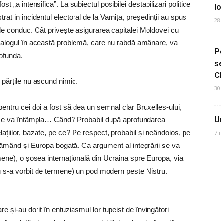
fost „a intensifica”. La subiectul posibilei destabilizari politice
I
rat in incidentul electoral de la Varnița, președinții au spus
28
e le conduc. Cât privește asigurarea capitalei Moldovei cu
dialogul în această problemă, care nu rabdă amânare, va
P
rofunda.
s
C
 părțile nu ascund nimic.
30
ntru cei doi a fost să dea un semnal clar Bruxelles-ului,
U
e se va întâmpla… Când? Probabil după aprofundarea
elațiilor, bazate, pe ce? Pe respect, probabil și neândoios, pe
7 
flămând și Europa bogată. Ca argument al integrării se va
mene), o șosea internațională din Ucraina spre Europa, via
nu s-a vorbit de termene) un pod modern peste Nistru.
re și-au dorit în entuziasmul lor tupeist de învingători