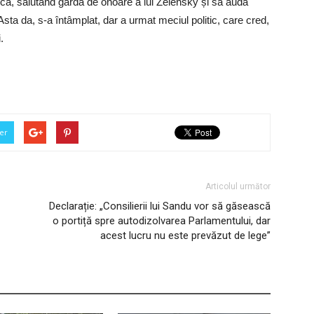
itică, salutând garda de onoare a lui Zelensky și să audă
Asta da, s-a întâmplat, dar a urmat meciul politic, care cred,
.
er
Articolul următor
Declarație: „Consilierii lui Sandu vor să găsească
o portiță spre autodizolvarea Parlamentului, dar
acest lucru nu este prevăzut de lege”