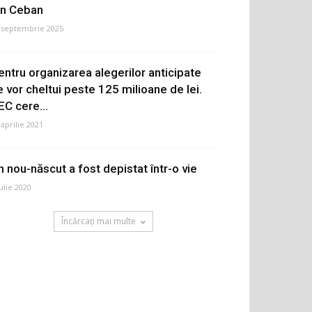
on Ceban
 septembrie 2025
entru organizarea alegerilor anticipate
e vor cheltui peste 125 milioane de lei.
EC cere...
 aprilie 2021
n nou-născut a fost depistat într-o vie
iulie 2020
Încărcați mai multe