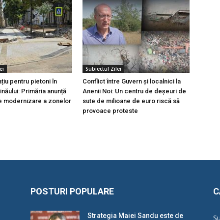
ei
Subiectul Zilei
țiu pentru pietoni în
Conflict între Guvern și localnici la
inăului: Primăria anunță
Anenii Noi: Un centru de deșeuri de
e modernizare a zonelor
sute de milioane de euro riscă să
provoace proteste
POSTURI POPULARE
C
Strategia Maiei Sandu este de
Su