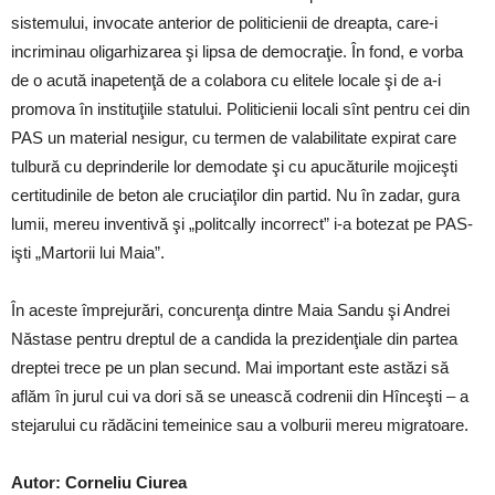
sistemului, invocate anterior de politicienii de dreapta, care-i
incriminau oligarhizarea şi lipsa de democraţie. În fond, e vorba
de o acută inapetenţă de a colabora cu elitele locale şi de a-i
promova în instituţiile statului. Politicienii locali sînt pentru cei din
PAS un material nesigur, cu termen de valabilitate expirat care
tulbură cu deprinderile lor demodate şi cu apucăturile mojiceşti
certitudinile de beton ale cruciaţilor din partid. Nu în zadar, gura
lumii, mereu inventivă şi „politcally incorrect” i-a botezat pe PAS-
işti „Martorii lui Maia”.
În aceste împrejurări, concurenţa dintre Maia Sandu şi Andrei
Năstase pentru dreptul de a candida la prezidenţiale din partea
dreptei trece pe un plan secund. Mai important este astăzi să
aflăm în jurul cui va dori să se unească codrenii din Hînceşti – a
stejarului cu rădăcini temeinice sau a volburii mereu migratoare.
Autor: Corneliu Ciurea