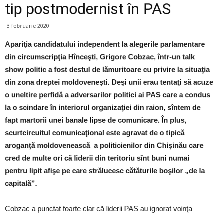
tip postmodernist în PAS
3 februarie 2020
Apariţia candidatului independent la alegerile parlamentare
din circumscripţia Hînceşti, Grigore Cobzac, într-un talk
show politic a fost destul de lămuritoare cu privire la situaţia
din zona dreptei moldoveneşti. Deşi unii erau tentaţi să acuze
o uneltire perfidă a adversarilor politici ai PAS care a condus
la o scindare în interiorul organizaţiei din raion, sîntem de
fapt martorii unei banale lipse de comunicare. În plus,
scurtcircuitul comunicaţional este agravat de o tipică
aroganţă moldovenească a politicienilor din Chişinău care
cred de multe ori că liderii din teritoriu sînt buni numai
pentru lipit afişe pe care strălucesc cătăturile boşilor „de la
capitală”.
Cobzac a punctat foarte clar că liderii PAS au ignorat voinţa