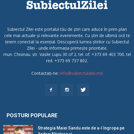
Subiectul Zilei este portalul tău de știri care aduce în prim-plan
cele mai actuale și relevante evenimente. Cu știri de ultimă oră te
ținem conectat la esențial. Descoperă lumea știrilor cu Subiectul
Zilei - unde informația primește prioritate.
mun. Chisinau. str. Vasile Lupu 30 of 2. tel. of. +373 69 403 700. tel
red. +373 69 737 802.
Contactați-ne:
info@subiectulzilei.md
POSTURI POPULARE
Strategia Maiei Sandu este de a-l îngropa pe
Andrei Năstase și...