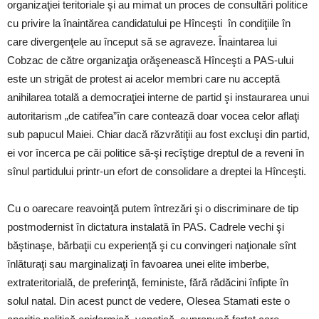
organizaţiei teritoriale şi au mimat un proces de consultări politice
cu privire la înaintărea candidatului pe Hînceşti în condiţiile în
care divergenţele au început să se agraveze. Înaintarea lui
Cobzac de către organizaţia orăşenească Hînceşti a PAS-ului
este un strigăt de protest ai acelor membri care nu acceptă
anihilarea totală a democraţiei interne de partid şi instaurarea unui
autoritarism „de catifea”în care contează doar vocea celor aflaţi
sub papucul Maiei. Chiar dacă răzvrătiţii au fost excluşi din partid,
ei vor încerca pe căi politice să-şi recîştige dreptul de a reveni în
sînul partidului printr-un efort de consolidare a dreptei la Hînceşti.
Cu o oarecare reavoinţă putem întrezări şi o discriminare de tip
postmodernist în dictatura instalată în PAS. Cadrele vechi şi
băştinaşe, bărbaţii cu experienţă şi cu convingeri naţionale sînt
înlăturaţi sau marginalizaţi în favoarea unei elite imberbe,
extrateritorială, de preferinţă, feministe, fără rădăcini înfipte în
solul natal. Din acest punct de vedere, Olesea Stamati este o