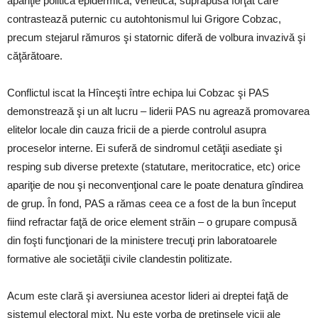
apariţie politică epidermică, venetică, suprapusă forţat care
contrastează puternic cu autohtonismul lui Grigore Cobzac,
precum stejarul rămuros şi statornic diferă de volbura invazivă şi
căţărătoare.
Conflictul iscat la Hînceşti între echipa lui Cobzac şi PAS
demonstrează şi un alt lucru – liderii PAS nu agrează promovarea
elitelor locale din cauza fricii de a pierde controlul asupra
proceselor interne. Ei suferă de sindromul cetăţii asediate şi
resping sub diverse pretexte (statutare, meritocratice, etc) orice
apariţie de nou şi neconvenţional care le poate denatura gîndirea
de grup. În fond, PAS a rămas ceea ce a fost de la bun început
fiind refractar faţă de orice element străin – o grupare compusă
din foşti funcţionari de la ministere trecuţi prin laboratoarele
formative ale societăţii civile clandestin politizate.
Acum este clară şi aversiunea acestor lideri ai dreptei faţă de
sistemul electoral mixt. Nu este vorba de pretinsele vicii ale