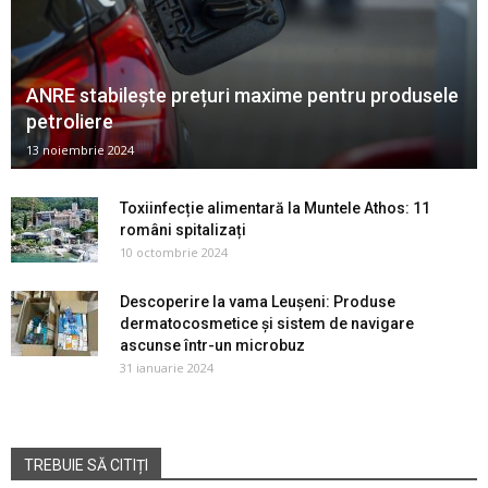
ANRE stabilește prețuri maxime pentru produsele
petroliere
13 noiembrie 2024
Toxiinfecție alimentară la Muntele Athos: 11
români spitalizați
10 octombrie 2024
Descoperire la vama Leușeni: Produse
dermatocosmetice și sistem de navigare
ascunse într-un microbuz
31 ianuarie 2024
TREBUIE SĂ CITIȚI