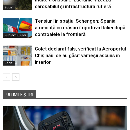
carosabilul și infrastructura rutieră
Social
Tensiuni în spațiul Schengen: Spania
amenință cu măsuri împotriva Italiei după
controalele la frontieră
Subiectul Zilei
Colet declarat fals, verificat la Aeroportul
Chișinău: ce au găsit vameșii ascuns în
interior
Social
ULTIMILE ȘTIRI