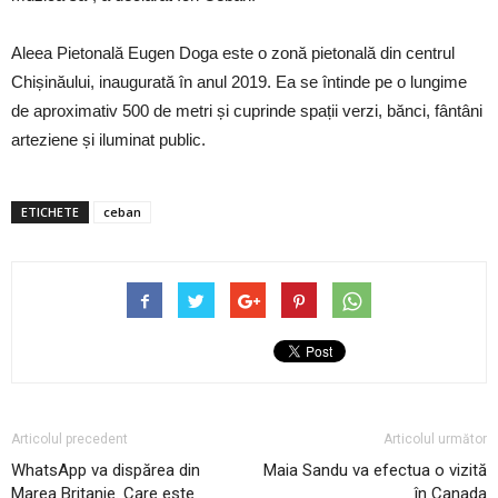
Aleea Pietonală Eugen Doga este o zonă pietonală din centrul
Chișinăului, inaugurată în anul 2019. Ea se întinde pe o lungime
de aproximativ 500 de metri și cuprinde spații verzi, bănci, fântâni
arteziene și iluminat public.
ETICHETE
ceban
Articolul precedent
Articolul următor
WhatsApp va dispărea din
Maia Sandu va efectua o vizită
Marea Britanie. Care este
în Canada