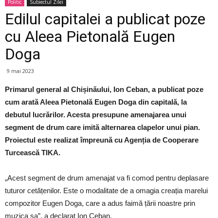
Politic
Subiectul Zilei
Edilul capitalei a publicat poze
cu Aleea Pietonală Eugen
Doga
9 mai 2023
Primarul general al Chișinăului, Ion Ceban, a publicat poze
cum arată Aleea Pietonală Eugen Doga din capitală, la
debutul lucrărilor. Acesta presupune amenajarea unui
segment de drum care imită alternarea clapelor unui pian.
Proiectul este realizat împreună cu Agenția de Cooperare
Turcească TIKA.
„Acest segment de drum amenajat va fi comod pentru deplasare
tuturor cetățenilor. Este o modalitate de a omagia creația marelui
compozitor Eugen Doga, care a adus faimă țării noastre prin
muzica sa”, a declarat Ion Ceban.