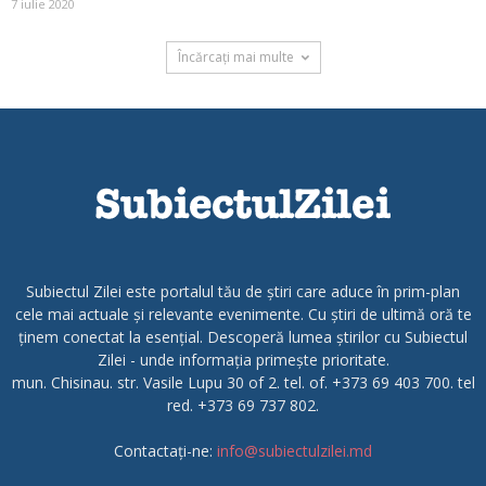
7 iulie 2020
Încărcați mai multe
Subiectul Zilei este portalul tău de știri care aduce în prim-plan
cele mai actuale și relevante evenimente. Cu știri de ultimă oră te
ținem conectat la esențial. Descoperă lumea știrilor cu Subiectul
Zilei - unde informația primește prioritate.
mun. Chisinau. str. Vasile Lupu 30 of 2. tel. of. +373 69 403 700. tel
red. +373 69 737 802.
Contactați-ne:
info@subiectulzilei.md