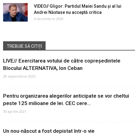
VIDEO// Gligor: Partidul Maiei Sandu și al lui
Andrei Năstase nu acceptă critica
4 decembrie 2020
TREBUIE SĂ CITIȚI
LIVE// Exercitarea votului de către copreședintele
Blocului ALTERNATIVA, Ion Ceban
28 septembrie 2025
Pentru organizarea alegerilor anticipate se vor cheltui
peste 125 milioane de lei. CEC cere...
30 aprilie 2021
Un nou-născut a fost depistat într-o vie