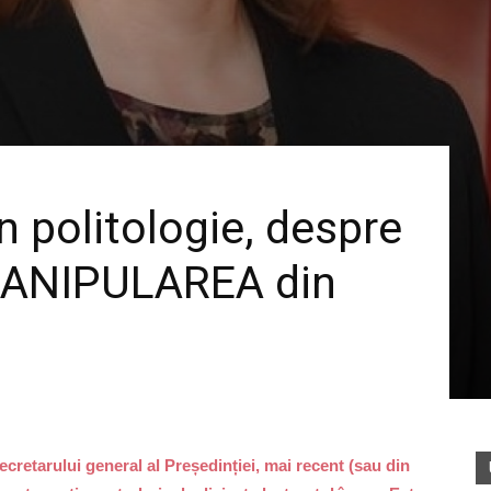
în politologie, despre
MANIPULAREA din
ecretarului general al Președinției, mai recent (sau din