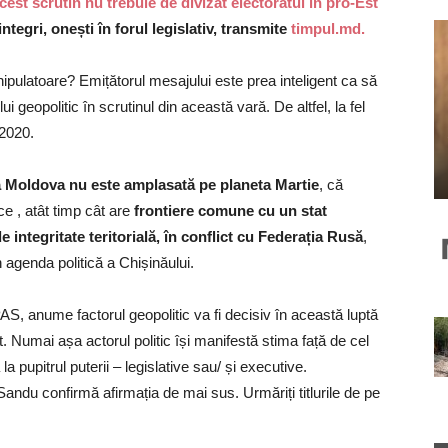
est scrutin nu trebuie de divizat electoratul în pro-Est
tegri, onești în forul legislativ, transmite
timpul.md.
ipulatoare? Emițătorul mesajului este prea inteligent ca să
i geopolitic în scrutinul din această vară. De altfel, la fel
 2020.
 Moldova nu este amplasată pe planeta Martie
, că
ce , atât timp cât are
frontiere comune cu un stat
 integritate teritorială, în conflict cu Federația Rusă
,
n agenda politică a Chișinăului.
AS, anume factorul geopolitic va fi decisiv în această luptă
t. Numai așa actorul politic își manifestă stima față de cel
a pupitrul puterii – legislative sau/ și executive.
Sandu confirmă afirmația de mai sus. Urmăriți titlurile de pe