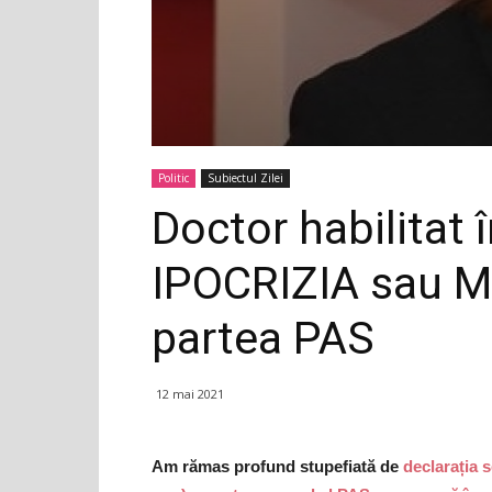
Politic
Subiectul Zilei
Doctor habilitat 
IPOCRIZIA sau 
partea PAS
12 mai 2021
Am rămas profund stupefiată de
declarația s