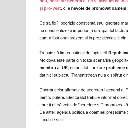
nou) secretar general al PAS, precum că în ac
și pro-Vest
, ci e nevoie de promovat oameni in
Ce să fie? Ipocrizie conștientă sau ignorare man
nu conștientizeze importanța și impactul factorulu
cum a fost omniprezent și in prezidențialele din
Trebuie să fim conștienți de faptul că
Republica
Moldova este parte din toate scenariile geopoliti
membru al UE
, cu un stat care are
probleme de
dat nici subiectul Transnistrean nu a dispărut di
Contrat celor afirmate de secretarul general al P
pentru putere. Electoratul trebuie informat corec
care îi oferă votul de încredere și îl promovează l
De altfel, agenda politică a doamnei președinte 
fluxul de știri: