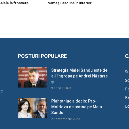
lele la frontieră
vameșii ascuns în interior
POSTURI POPULARE
C
Strategia Maiei Sandu este de
Su
a-l îngropa pe Andrei Năstase
So
și...
9 aprilie 2021
Po
ce
Ex
Plahotniuc a decis: Pro-
E
Moldova o susține pe Maia
u
Sandu
27 octombrie 2020