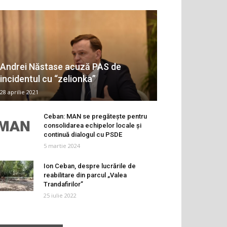
Andrei Năstase acuză PAS de
incidentul cu “zelionka”
28 aprilie 2021
Ceban: MAN se pregătește pentru
consolidarea echipelor locale și
continuă dialogul cu PSDE
5 martie 2024
Ion Ceban, despre lucrările de
reabilitare din parcul „Valea
Trandafirilor”
25 iulie 2022