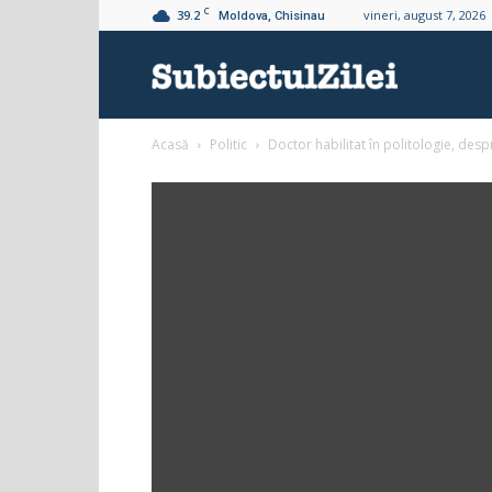
C
39.2
vineri, august 7, 2026
Moldova, Chisinau
Subiectul
Acasă
Politic
Doctor habilitat în politologie, d
Zilei