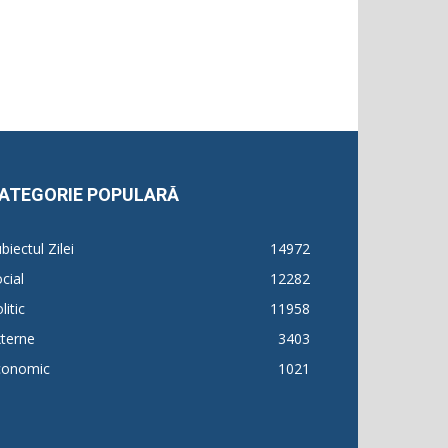
ATEGORIE POPULARĂ
biectul Zilei
14972
cial
12282
litic
11958
terne
3403
conomic
1021