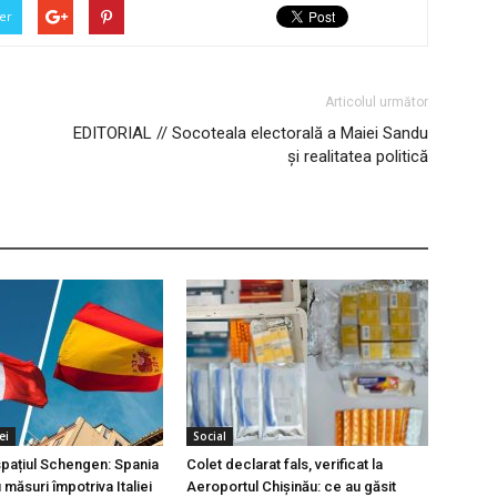
er
Articolul următor
EDITORIAL // Socoteala electorală a Maiei Sandu
și realitatea politică
ei
Social
 spațiul Schengen: Spania
Colet declarat fals, verificat la
măsuri împotriva Italiei
Aeroportul Chișinău: ce au găsit