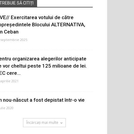
TREBUIE SĂ CITIȚI
IVE// Exercitarea votului de către
opreședintele Blocului ALTERNATIVA,
on Ceban
 septembrie 2025
entru organizarea alegerilor anticipate
e vor cheltui peste 125 milioane de lei.
EC cere...
 aprilie 2021
n nou-născut a fost depistat într-o vie
iulie 2020
Încărcați mai multe