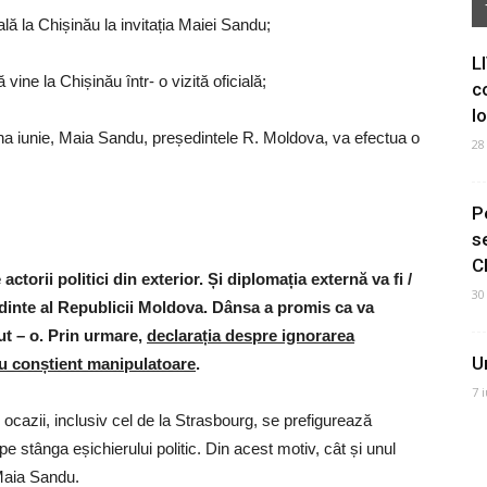
ală la Chișinău la invitația Maiei Sandu;
L
vine la Chișinău într- o vizită oficială;
c
I
na iunie, Maia Sandu, președintele R. Moldova, va efectua o
28
P
s
C
ctorii politici din exterior. Și diplomația externă va fi /
30
dinte al Republicii Moldova. Dânsa a promis ca va
cut – o. Prin urmare,
declarația despre ignorarea
U
sau conștient manipulatoare
.
7 
 ocazii, inclusiv cel de la Strasbourg, se prefigurează
pe stânga eșichierului politic. Din acest motiv, cât și unul
 Maia Sandu.