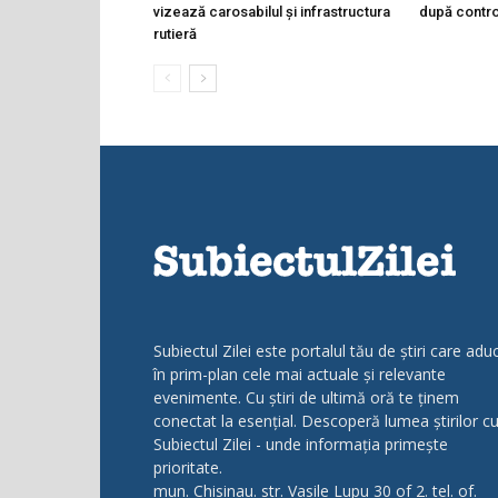
vizează carosabilul și infrastructura
după controa
rutieră
Subiectul Zilei este portalul tău de știri care adu
în prim-plan cele mai actuale și relevante
evenimente. Cu știri de ultimă oră te ținem
conectat la esențial. Descoperă lumea știrilor c
Subiectul Zilei - unde informația primește
prioritate.
mun. Chisinau. str. Vasile Lupu 30 of 2. tel. of.