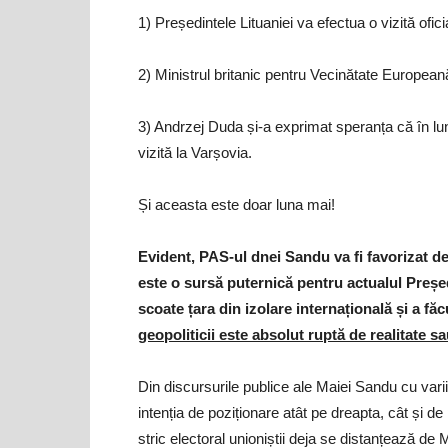
1) Președintele Lituaniei va efectua o vizită ofici
2) Ministrul britanic pentru Vecinătate Europeană 
3) Andrzej Duda și-a exprimat speranța că în lu
vizită la Varșovia.
Și aceasta este doar luna mai!
Evident, PAS-ul dnei Sandu va fi favorizat de a
este o sursă puternică pentru actualul Preșe
scoate țara din izolare internațională și a fă
geopoliticii este absolut ruptă de realitate 
Din discursurile publice ale Maiei Sandu cu varii
intenția de poziționare atât pe dreapta, cât și de 
stric electoral unioniștii deja se distanțează de