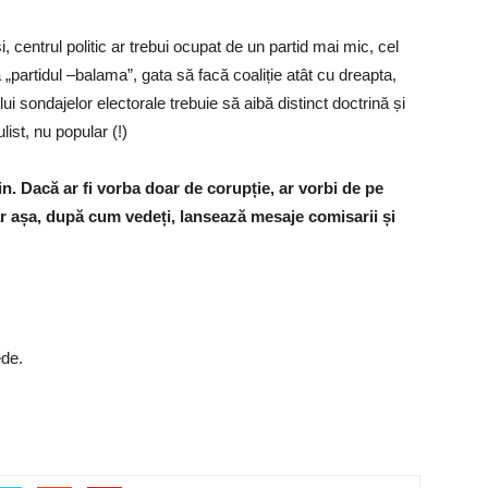
, centrul politic ar trebui ocupat de un partid mai mic, cel
„partidul –balama”, gata să facă coaliție atât cu dreapta,
lui sondajelor electorale trebuie să aibă distinct doctrină și
ulist, nu popular (!)
tin. Dacă ar fi vorba doar de corupție, ar vorbi de pe
ar așa, după cum vedeți, lansează mesaje comisarii și
ede.