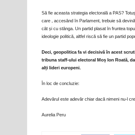
Să fie aceasta strategia electorală a PAS? Totuși
care , accesând în Parlament, trebuie să devină 
cât și cu stânga. Un partid plasat în fruntea topu
ideologie politică, altfel riscă să fie un partid pop
Deci, geopolitica fa vi decisivă în acest scru
tribuna staff-ului electoral Moș Ion Roată, d
alți lideri europeni.
În loc de concluzie:
Adevărul este adevăr chiar dacă nimeni nu-l cr
Aurelia Peru