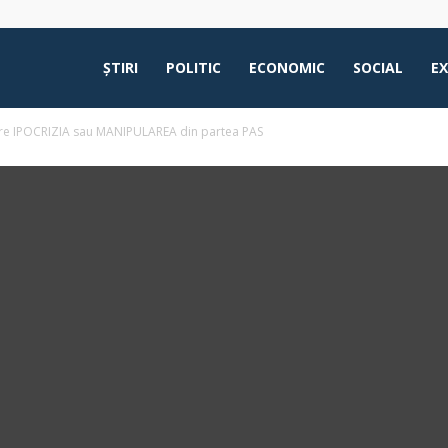
ŞTIRI
POLITIC
ECONOMIC
SOCIAL
E
espre IPOCRIZIA sau MANIPULAREA din partea PAS