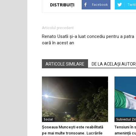
DISTRIBUIȚI
Facebook
Twitt
Articolul precedent
Renato Usatîi și-a luat concediu pentru a patra
oară în acest an
ARTICOLE SIMILARE
DE LA ACELAȘI AUTOR
Social
Subiectul Zil
Șoseaua Muncești este reabilitată
Tensiuni în
pe mai multe tronsoane. Lucrările
amenință cu 