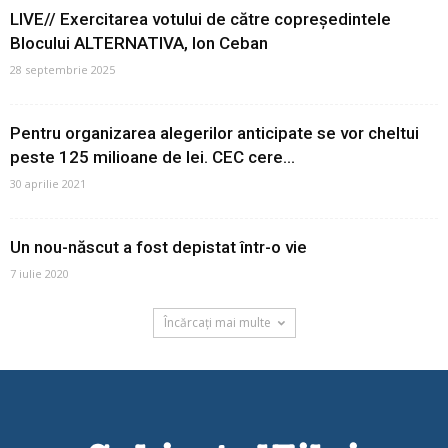
LIVE// Exercitarea votului de către copreședintele
Blocului ALTERNATIVA, Ion Ceban
28 septembrie 2025
Pentru organizarea alegerilor anticipate se vor cheltui
peste 125 milioane de lei. CEC cere...
30 aprilie 2021
Un nou-născut a fost depistat într-o vie
7 iulie 2020
Încărcați mai multe