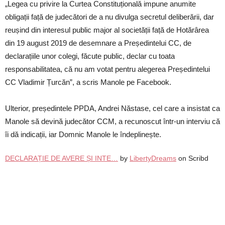
„Legea cu privire la Curtea Constituțională impune anumite
obligații față de judecători de a nu divulga secretul deliberării, dar
reușind din interesul public major al societății față de Hotărârea
din 19 august 2019 de desemnare a Președintelui CC, de
declarațiile unor colegi, făcute public, declar cu toata
responsabilitatea, că nu am votat pentru alegerea Președintelui
CC Vladimir Țurcăn”, a scris Manole pe Facebook.
Ulterior, președintele PPDA, Andrei Năstase, cel care a insistat ca
Manole să devină judecător CCM, a recunoscut într-un interviu că
îi dă indicații, iar Domnic Manole le îndeplinește.
DECLARAȚIE DE AVERE ȘI INTE…
by
LibertyDreams
on Scribd