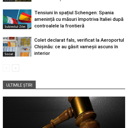
Tensiuni în spațiul Schengen: Spania
amenință cu măsuri împotriva Italiei după
controalele la frontieră
Subiectul Zilei
Colet declarat fals, verificat la Aeroportul
Chișinău: ce au găsit vameșii ascuns în
interior
Social
ULTIMILE ȘTIRI