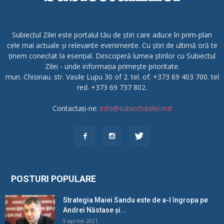
Subiectul Zilei este portalul tău de știri care aduce în prim-plan
cele mai actuale și relevante evenimente. Cu știri de ultimă oră te
ținem conectat la esențial. Descoperă lumea știrilor cu Subiectul
Zilei - unde informația primește prioritate.
mun. Chisinau. str. Vasile Lupu 30 of 2. tel. of. +373 69 403 700. tel
red. +373 69 737 802.
Contactați-ne:
info@subiectulzilei.md
POSTURI POPULARE
Strategia Maiei Sandu este de a-l îngropa pe
Andrei Năstase și...
9 aprilie 2021