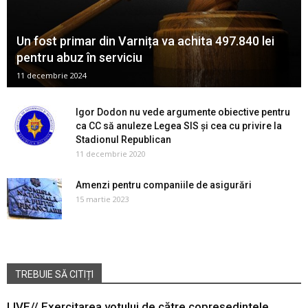
Un fost primar din Varnița va achita 497.840 lei
pentru abuz în serviciu
11 decembrie 2024
Igor Dodon nu vede argumente obiective pentru
ca CC să anuleze Legea SIS și cea cu privire la
Stadionul Republican
11 decembrie 2020
Amenzi pentru companiile de asigurări
15 martie 2023
TREBUIE SĂ CITIȚI
LIVE// Exercitarea votului de către copreședintele