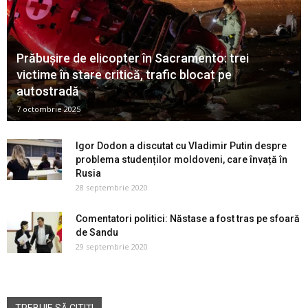
Prăbușire de elicopter în Sacramento: trei
victime în stare critică, trafic blocat pe
autostradă
7 octombrie 2025
Igor Dodon a discutat cu Vladimir Putin despre
problema studenților moldoveni, care învață în
Rusia
28 septembrie 2020
Comentatori politici: Năstase a fost tras pe sfoară
de Sandu
29 septembrie 2020