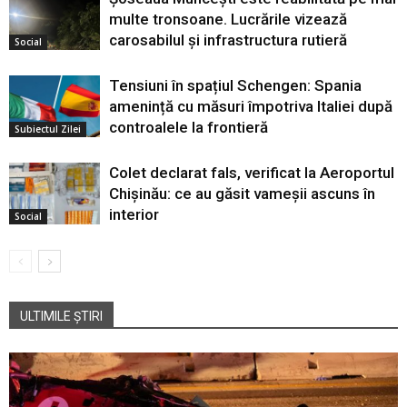
multe tronsoane. Lucrările vizează
carosabilul și infrastructura rutieră
Social
Tensiuni în spațiul Schengen: Spania
amenință cu măsuri împotriva Italiei după
controalele la frontieră
Subiectul Zilei
Colet declarat fals, verificat la Aeroportul
Chișinău: ce au găsit vameșii ascuns în
interior
Social
ULTIMILE ȘTIRI