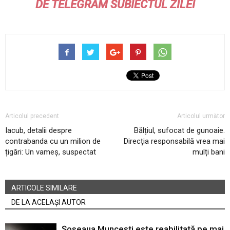
DE
TELEGRAM
SUBIECTUL ZILEI
Articolul precedent
Articolul următor
Iacub, detalii despre
Bălțiul, sufocat de gunoaie.
contrabanda cu un milion de
Direcția responsabilă vrea mai
țigări: Un vameș, suspectat
mulți bani
ARTICOLE SIMILARE
DE LA ACELAȘI AUTOR
Șoseaua Muncești este reabilitată pe mai