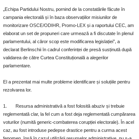
„Echipa Partidului Nostru, pornind de la constatările făcute în
campania electorală și în baza observațiilor misiunilor de
monitorizare OSCE/ODIHR, Promo-LEX și a raportului CEC, am
elaborat un set de propuneri care urmează a fi discutate în plenul
parlamentului, al căror scop este modificarea legislației”, a
declarat Berlinschii în cadrul conferinței de presă susținută după
validarea de către Curtea Constituțională a alegerilor
parlamentare.
El a prezentat mai multe probleme identificare și soluțiile pentru
rezolvarea lor.
1. Resursa administrativă a fost folosită abuziv și trebuie
reglementată clar, la fel cum a fost deja reglementată cumpărarea
voturilor (numită generic-combaterea corupției electorale). În acel
caz, au fost introduse pedepse drastice pentru a curma acest
fenomen, însă în cazul utilizării resurselor administrative, nu s-a