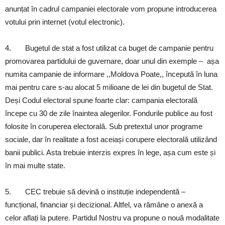
anunțat în cadrul campaniei electorale vom propune introducerea
votului prin internet (votul electronic).
4. Bugetul de stat a fost utilizat ca buget de campanie pentru
promovarea partidului de guvernare, doar unul din exemple – așa
numita campanie de informare ,,Moldova Poate,, începută în luna
mai pentru care s-au alocat 5 milioane de lei din bugetul de Stat.
Deși Codul electoral spune foarte clar: campania electorală
începe cu 30 de zile înaintea alegerilor. Fondurile publice au fost
folosite în coruperea electorală. Sub pretextul unor programe
sociale, dar în realitate a fost aceiași corupere electorală utilizând
banii publici. Asta trebuie interzis expres în lege, așa cum este și
în mai multe state.
5. CEC trebuie să devină o instituție independentă –
funcțional, financiar și decizional. Altfel, va rămâne o anexă a
celor aflați la putere. Partidul Nostru va propune o nouă modalitate