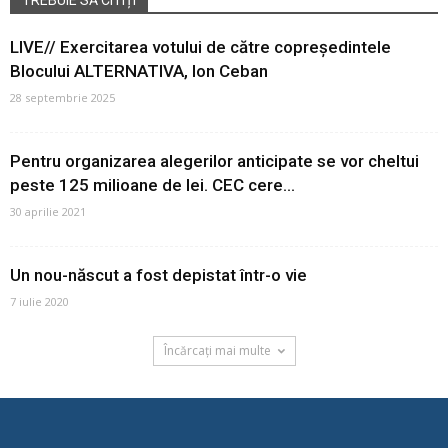
TREBUIE SĂ CITIȚI
LIVE// Exercitarea votului de către copreședintele
Blocului ALTERNATIVA, Ion Ceban
28 septembrie 2025
Pentru organizarea alegerilor anticipate se vor cheltui
peste 125 milioane de lei. CEC cere...
30 aprilie 2021
Un nou-născut a fost depistat într-o vie
7 iulie 2020
Încărcați mai multe