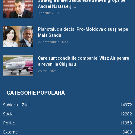
Strategia Maiei Sandu este de a-l îngropa pe
Andrei Năstase și...
9 aprilie 2021
Plahotniuc a decis: Pro-Moldova o susține pe
Maia Sandu
27 octombrie 2020
Care sunt condițiile companiei Wizz Air pentru
a reveni la Chișinău
25 mai 2023
CATEGORIE POPULARĂ
Subiectul Zilei
14972
Social
12282
Politic
11958
Externe
3403