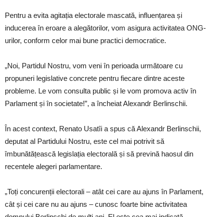
Pentru a evita agitația electorale mascată, influențarea și
inducerea în eroare a alegătorilor, vom asigura activitatea ONG-
urilor, conform celor mai bune practici democratice.
„Noi, Partidul Nostru, vom veni în perioada următoare cu
propuneri legislative concrete pentru fiecare dintre aceste
probleme. Le vom consulta public și le vom promova activ în
Parlament și în societate!”, a încheiat Alexandr Berlinschii.
În acest context, Renato Usatîi a spus că Alexandr Berlinschii,
deputat al Partidului Nostru, este cel mai potrivit să
îmbunătățească legislația electorală și să prevină haosul din
recentele alegeri parlamentare.
„Toți concurenții electorali – atât cei care au ajuns în Parlament,
cât și cei care nu au ajuns – cunosc foarte bine activitatea
domnului Berlinschi de mulți ani. El este cea mai indicată