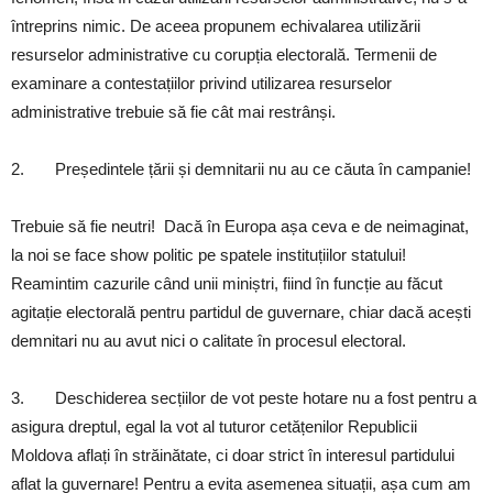
întreprins nimic. De aceea propunem echivalarea utilizării
resurselor administrative cu corupția electorală. Termenii de
examinare a contestațiilor privind utilizarea resurselor
administrative trebuie să fie cât mai restrânși.
2. Președintele țării și demnitarii nu au ce căuta în campanie!
Trebuie să fie neutri! Dacă în Europa așa ceva e de neimaginat,
la noi se face show politic pe spatele instituțiilor statului!
Reamintim cazurile când unii miniștri, fiind în funcție au făcut
agitație electorală pentru partidul de guvernare, chiar dacă acești
demnitari nu au avut nici o calitate în procesul electoral.
3. Deschiderea secțiilor de vot peste hotare nu a fost pentru a
asigura dreptul, egal la vot al tuturor cetățenilor Republicii
Moldova aflați în străinătate, ci doar strict în interesul partidului
aflat la guvernare! Pentru a evita asemenea situații, așa cum am