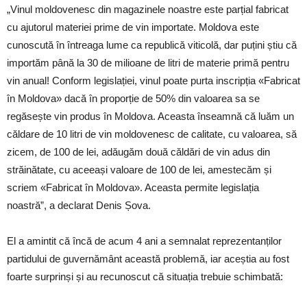
„Vinul moldovenesc din magazinele noastre este parțial fabricat
cu ajutorul materiei prime de vin importate. Moldova este
cunoscută în întreaga lume ca republică viticolă, dar puțini știu că
importăm până la 30 de milioane de litri de materie primă pentru
vin anual! Conform legislației, vinul poate purta inscripția «Fabricat
în Moldova» dacă în proporție de 50% din valoarea sa se
regăsește vin produs în Moldova. Aceasta înseamnă că luăm un
căldare de 10 litri de vin moldovenesc de calitate, cu valoarea, să
zicem, de 100 de lei, adăugăm două căldări de vin adus din
străinătate, cu aceeași valoare de 100 de lei, amestecăm și
scriem «Fabricat în Moldova». Aceasta permite legislația
noastră”, a declarat Denis Șova.
El a amintit că încă de acum 4 ani a semnalat reprezentanților
partidului de guvernământ această problemă, iar aceștia au fost
foarte surprinși și au recunoscut că situația trebuie schimbată: