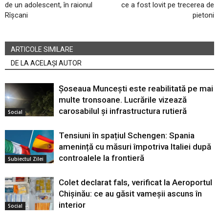
de un adolescent, în raionul
ce a fost lovit pe trecerea de
Rîșcani
pietoni
ARTICOLE SIMILARE
DE LA ACELAȘI AUTOR
Șoseaua Muncești este reabilitată pe mai
multe tronsoane. Lucrările vizează
carosabilul și infrastructura rutieră
Social
Tensiuni în spațiul Schengen: Spania
amenință cu măsuri împotriva Italiei după
controalele la frontieră
Subiectul Zilei
Colet declarat fals, verificat la Aeroportul
Chișinău: ce au găsit vameșii ascuns în
interior
Social