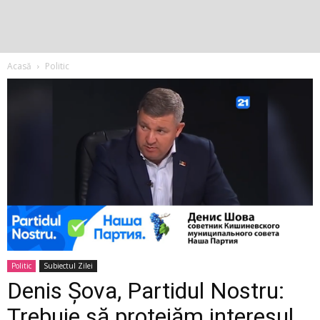
Acasă
Politic
Politic
Subiectul Zilei
Denis Șova, Partidul Nostru:
Trebuie să protejăm interesul