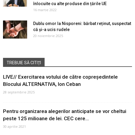
înlocuite cu alte produse din țările UE
16 martie 2022
Dublu omor la Nisporeni: bărbat reținut, suspectat
că și-a ucis rudele
20 noiembrie 2025
TREBUIE SĂ CITIȚI
LIVE// Exercitarea votului de către copreședintele
Blocului ALTERNATIVA, Ion Ceban
28 septembrie 2025
Pentru organizarea alegerilor anticipate se vor cheltui
peste 125 milioane de lei. CEC cere...
30 aprilie 2021