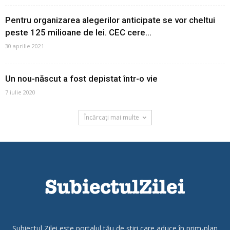
Pentru organizarea alegerilor anticipate se vor cheltui
peste 125 milioane de lei. CEC cere...
30 aprilie 2021
Un nou-născut a fost depistat într-o vie
7 iulie 2020
Încărcați mai multe
Subiectul Zilei este portalul tău de știri care aduce în prim-plan