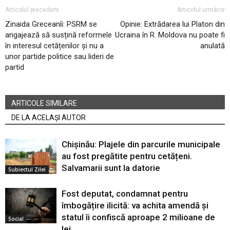
Articolul precedent
Articolul următor
Zinaida Greceanîi: PSRM se
Opinie: Extrădarea lui Platon din
angajează să susțină reformele
Ucraina în R. Moldova nu poate fi
în interesul cetățenilor și nu a
anulată
unor partide politice sau lideri de
partid
ARTICOLE SIMILARE
DE LA ACELAȘI AUTOR
Chișinău: Plajele din parcurile municipale
au fost pregătite pentru cetățeni.
Salvamarii sunt la datorie
Subiectul Zilei
Fost deputat, condamnat pentru
îmbogățire ilicită: va achita amendă și
statul îi confiscă aproape 2 milioane de
Social
lei