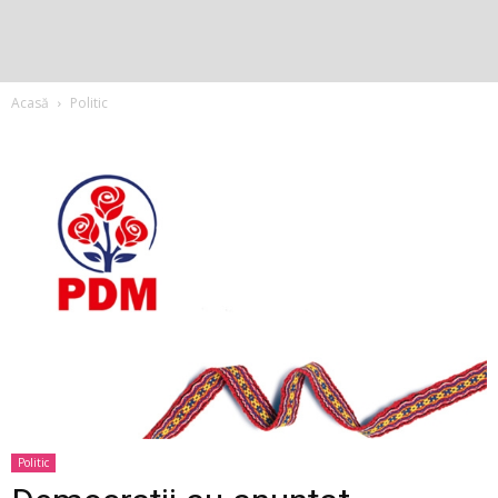
Acasă
Politic
Politic