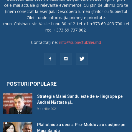
cele mai actuale și relevante evenimente. Cu știri de ultimă oră te
ținem conectat la esențial. Descoperă lumea știrilor cu Subiectul
Zilei - unde informația primește prioritate.
mun. Chisinau. str. Vasile Lupu 30 of 2. tel. of. +373 69 403 700. tel
red. +373 69 737 802.
Contactați-ne:
info@subiectulzilei.md
POSTURI POPULARE
Strategia Maiei Sandu este de a-l îngropa pe
Andrei Năstase și...
9 aprilie 2021
Plahotniuc a decis: Pro-Moldova o susține pe
Maia Sandu