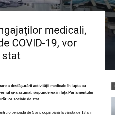
gajaților medicali,
de COVID-19, vor
 stat
e a desfășurării activității medicale în lupta cu
vernul și-a asumat răspunderea în fața Parlamentului
rărilor sociale de stat.
entru o perioadă de 5 ani; copiii până la vârsta de 18 ani