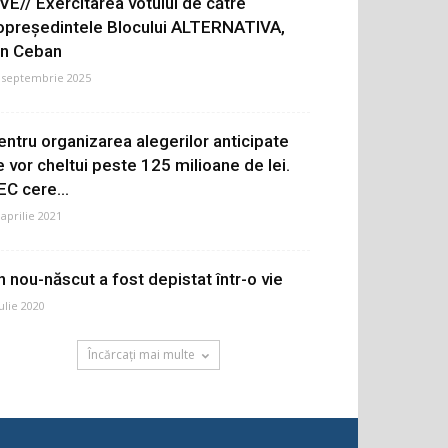
IVE// Exercitarea votului de către
opreședintele Blocului ALTERNATIVA,
on Ceban
 septembrie 2025
entru organizarea alegerilor anticipate
e vor cheltui peste 125 milioane de lei.
EC cere...
 aprilie 2021
n nou-născut a fost depistat într-o vie
iulie 2020
Încărcați mai multe