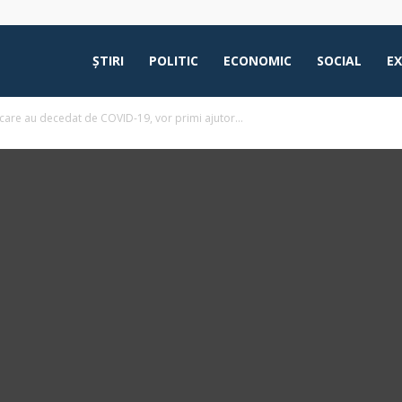
ŞTIRI
POLITIC
ECONOMIC
SOCIAL
E
 care au decedat de COVID-19, vor primi ajutor...