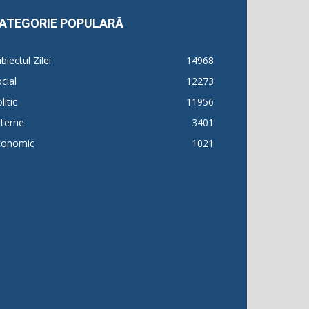
ATEGORIE POPULARĂ
biectul Zilei
14968
cial
12273
litic
11956
terne
3401
conomic
1021