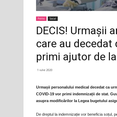
Politic
Social
DECIS! Urmașii an
care au decedat 
primi ajutor de la
1 iulie 2020
Urmașii personalului medical decedat ca urmar
COVID-19 vor primi indemnizații de stat. Gu
asupra modificărilor la Legea bugetului asigu
De dreptul la indemnizație vor beneficia soțul, p