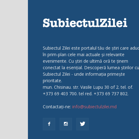
Subiectul Zilei este portalul tău de știri care adu
în prim-plan cele mai actuale și relevante
evenimente. Cu știri de ultimă oră te ținem
conectat la esențial. Descoperă lumea știrilor c
Subiectul Zilei - unde informația primește
prioritate.
mun. Chisinau. str. Vasile Lupu 30 of 2. tel. of.
+373 69 403 700. tel red. +373 69 737 802.
Contactați-ne:
info@subiectulzilei.md