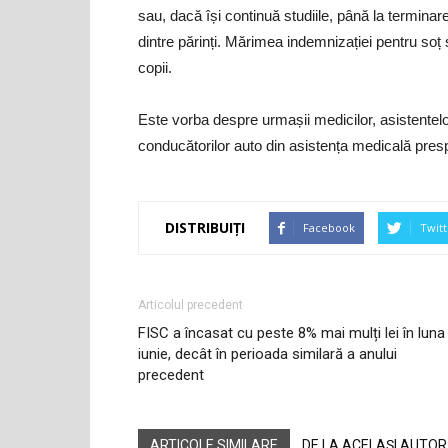
sau, dacă își continuă studiile, până la termina
dintre părinți. Mărimea indemnizației pentru soț
copii.
Este vorba despre urmașii medicilor, asistentelor 
conducătorilor auto din asistența medicală presp
DISTRIBUIȚI
Facebook
Twitt
Articolul precedent
FISC a încasat cu peste 8% mai mulți lei în luna
iunie, decât în perioada similară a anului
precedent
ARTICOLE SIMILARE
DE LA ACELAȘI AUTOR