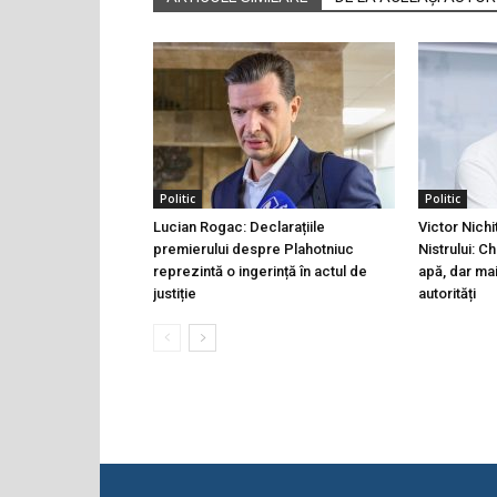
Politic
Politic
Lucian Rogac: Declarațiile
Victor Nichi
premierului despre Plahotniuc
Nistrului: C
reprezintă o ingerință în actul de
apă, dar ma
justiție
autorități