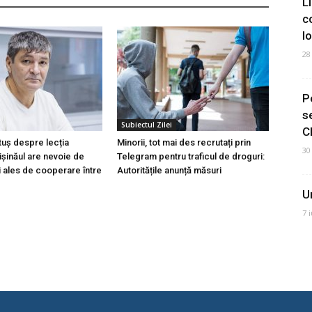
L
c
I
28
P
s
Subiectul Zilei
C
tuș despre lecția
Minorii, tot mai des recrutați prin
30
hișinăul are nevoie de
Telegram pentru traficul de droguri:
i ales de cooperare între
Autoritățile anunță măsuri
U
7 