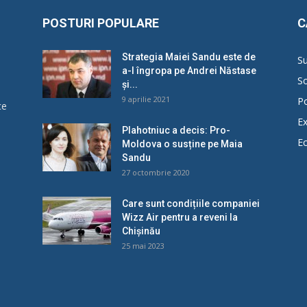
POSTURI POPULARE
C
Strategia Maiei Sandu este de
Su
a-l îngropa pe Andrei Năstase
So
și...
9 aprilie 2021
Po
ce
Ex
Plahotniuc a decis: Pro-
E
Moldova o susține pe Maia
u
Sandu
27 octombrie 2020
Care sunt condițiile companiei
Wizz Air pentru a reveni la
Chișinău
25 mai 2023