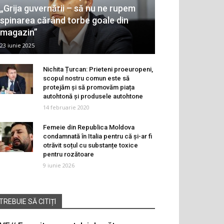
„Grija guvernării – să nu ne rupem
spinarea cărând torbe goale din
magazin”
23 iunie 2025
Nichita Țurcan: Prieteni proeuropeni,
scopul nostru comun este să
protejăm și să promovăm piața
autohtonă și produsele autohtone
14 februarie 2020
Femeie din Republica Moldova
condamnată în Italia pentru că și-ar fi
otrăvit soțul cu substanțe toxice
pentru rozătoare
9 iunie 2026
TREBUIE SĂ CITIȚI