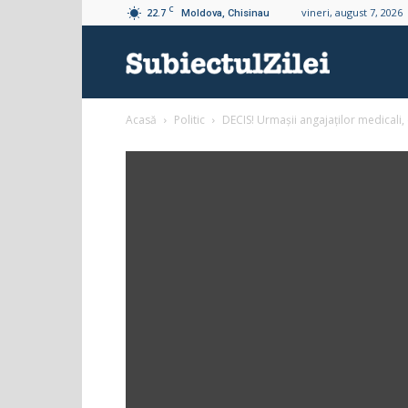
C
22.7
vineri, august 7, 2026
Moldova, Chisinau
Subiectul
Acasă
Politic
DECIS! Urmașii angajaților medicali,
Zilei