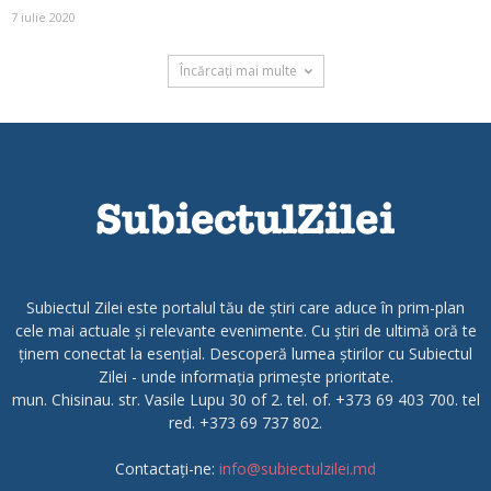
7 iulie 2020
Încărcați mai multe
Subiectul Zilei este portalul tău de știri care aduce în prim-plan
cele mai actuale și relevante evenimente. Cu știri de ultimă oră te
ținem conectat la esențial. Descoperă lumea știrilor cu Subiectul
Zilei - unde informația primește prioritate.
mun. Chisinau. str. Vasile Lupu 30 of 2. tel. of. +373 69 403 700. tel
red. +373 69 737 802.
Contactați-ne:
info@subiectulzilei.md