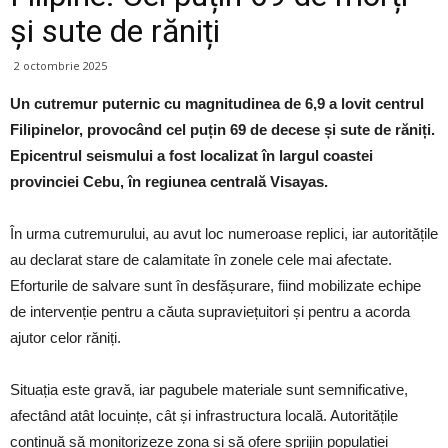
și sute de răniți
2 octombrie 2025
Un cutremur puternic cu magnitudinea de 6,9 a lovit centrul
Filipinelor, provocând cel puțin 69 de decese și sute de răniți.
Epicentrul seismului a fost localizat în largul coastei
provinciei Cebu, în regiunea centrală Visayas.
În urma cutremurului, au avut loc numeroase replici, iar autoritățile
au declarat stare de calamitate în zonele cele mai afectate.
Eforturile de salvare sunt în desfășurare, fiind mobilizate echipe
de intervenție pentru a căuta supraviețuitori și pentru a acorda
ajutor celor răniți.
Situația este gravă, iar pagubele materiale sunt semnificative,
afectând atât locuințe, cât și infrastructura locală. Autoritățile
continuă să monitorizeze zona și să ofere sprijin populației