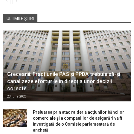
ULTIMILE ȘTIRI
Greceanîi: Fracțiunile PAS și PPDA trebuie să-și
canalizeze eforturile în direcția unor decizii
corecte
23 iulie 2020
Preluarea prin atac raider a acțiunilor băncilor
comerciale și a companiilor de asigurări va fi
investigată de o Comisie parlamentară de
anchetă