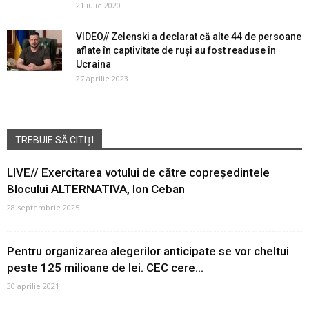
21 iulie 2020
VIDEO// Zelenski a declarat că alte 44 de persoane
aflate în captivitate de ruşi au fost readuse în
Ucraina
27 aprilie 2023
TREBUIE SĂ CITIȚI
LIVE// Exercitarea votului de către copreședintele
Blocului ALTERNATIVA, Ion Ceban
28 septembrie 2025
Pentru organizarea alegerilor anticipate se vor cheltui
peste 125 milioane de lei. CEC cere...
30 aprilie 2021