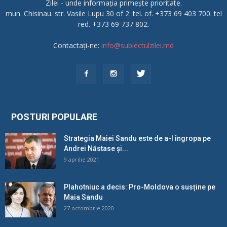
Zilei - unde informația primește prioritate.
mun. Chisinau. str. Vasile Lupu 30 of 2. tel. of. +373 69 403 700. tel
red. +373 69 737 802.
Contactați-ne:
info@subiectulzilei.md
POSTURI POPULARE
Strategia Maiei Sandu este de a-l îngropa pe
Andrei Năstase și...
9 aprilie 2021
Plahotniuc a decis: Pro-Moldova o susține pe
Maia Sandu
27 octombrie 2020