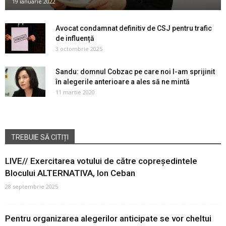
19 ianuarie 2022
Avocat condamnat definitiv de CSJ pentru trafic
de influență
3 octombrie 2025
Sandu: domnul Cobzac pe care noi l-am sprijinit
în alegerile anterioare a ales să ne mintă
11 martie 2020
TREBUIE SĂ CITIȚI
LIVE// Exercitarea votului de către copreședintele
Blocului ALTERNATIVA, Ion Ceban
28 septembrie 2025
Pentru organizarea alegerilor anticipate se vor cheltui