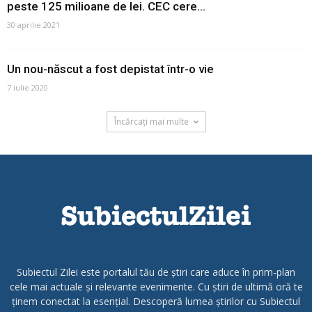
peste 125 milioane de lei. CEC cere...
30 aprilie 2021
Un nou-născut a fost depistat într-o vie
7 iulie 2020
Încărcați mai multe
Subiectul Zilei este portalul tău de știri care aduce în prim-plan
cele mai actuale și relevante evenimente. Cu știri de ultimă oră te
ținem conectat la esențial. Descoperă lumea știrilor cu Subiectul