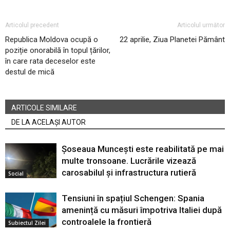
Articolul precedent
Articolul următor
Republica Moldova ocupă o
22 aprilie, Ziua Planetei Pământ
poziție onorabilă în topul țărilor,
în care rata deceselor este
destul de mică
ARTICOLE SIMILARE
DE LA ACELAȘI AUTOR
Șoseaua Muncești este reabilitată pe mai
multe tronsoane. Lucrările vizează
carosabilul și infrastructura rutieră
Social
Tensiuni în spațiul Schengen: Spania
amenință cu măsuri împotriva Italiei după
controalele la frontieră
Subiectul Zilei