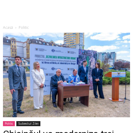
Acasă
Politic
Politic
Subiectul Zilei