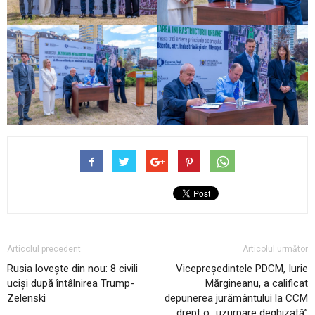
Articolul precedent
Articolul următor
Rusia lovește din nou: 8 civili
Vicepreședintele PDCM, Iurie
uciși după întâlnirea Trump-
Mărgineanu, a calificat
Zelenski
depunerea jurământului la CCM
drept o „uzurpare deghizată”