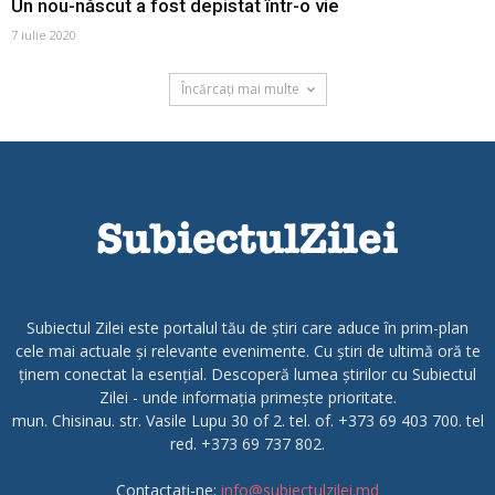
Un nou-născut a fost depistat într-o vie
7 iulie 2020
Încărcați mai multe
Subiectul Zilei este portalul tău de știri care aduce în prim-plan
cele mai actuale și relevante evenimente. Cu știri de ultimă oră te
ținem conectat la esențial. Descoperă lumea știrilor cu Subiectul
Zilei - unde informația primește prioritate.
mun. Chisinau. str. Vasile Lupu 30 of 2. tel. of. +373 69 403 700. tel
red. +373 69 737 802.
Contactați-ne:
info@subiectulzilei.md