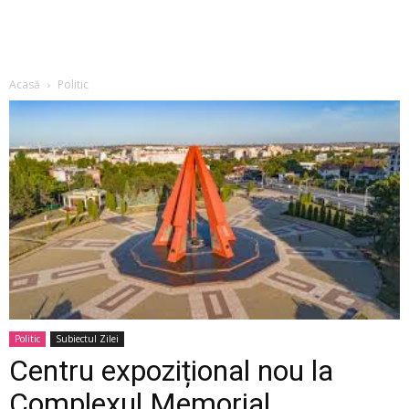
Acasă
Politic
Politic
Subiectul Zilei
Centru expozițional nou la
Complexul Memorial