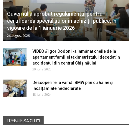
Guvernul a aprobat regulamentul pentru
certificarea specialiștilor în achiziții publice, în
vigoare de la 1 ianuarie 2026
26 august 2025
VIDEO // Igor Dodon i-a înmânat cheile de la
apartament familiei taximetristului decedat în
accidentul din centrul Chișinăului
30 iulie 2020
Descoperire la vamă: BMW plin cu haine și
încălțăminte nedeclarate
18 iulie 2024
TREBUIE SĂ CITIȚI