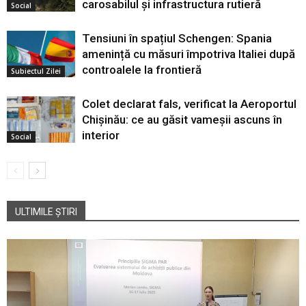
carosabilul și infrastructura rutieră
Social
Tensiuni în spațiul Schengen: Spania
amenință cu măsuri împotriva Italiei după
controalele la frontieră
Subiectul Zilei
Colet declarat fals, verificat la Aeroportul
Chișinău: ce au găsit vameșii ascuns în
interior
Social
ULTIMILE ȘTIRI