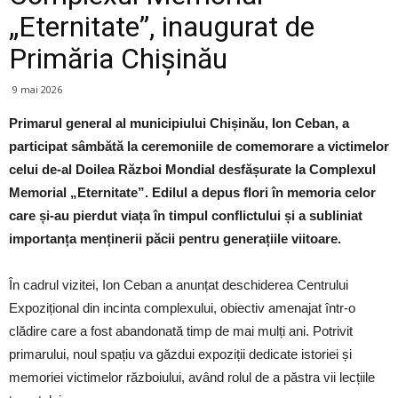
„Eternitate”, inaugurat de
Primăria Chișinău
9 mai 2026
Primarul general al municipiului Chișinău, Ion Ceban, a
participat sâmbătă la ceremoniile de comemorare a victimelor
celui de-al Doilea Război Mondial desfășurate la Complexul
Memorial „Eternitate”. Edilul a depus flori în memoria celor
care și-au pierdut viața în timpul conflictului și a subliniat
importanța menținerii păcii pentru generațiile viitoare.
În cadrul vizitei, Ion Ceban a anunțat deschiderea Centrului
Expozițional din incinta complexului, obiectiv amenajat într-o
clădire care a fost abandonată timp de mai mulți ani. Potrivit
primarului, noul spațiu va găzdui expoziții dedicate istoriei și
memoriei victimelor războiului, având rolul de a păstra vii lecțiile