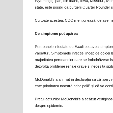
Wyoming și părți din Idaho, Iowa, Missouri, M
state, este posibil ca burgerii Quarter Pounder să
Cu toate acestea, CDC menționează, de asemen
Ce simptome pot apărea
Persoanele infectate cu E.coli pot avea simpt
vărsături. Simptomele infecției încep de obicei la
majoritatea persoanelor care se îmbolnăvesc își
dezvolta probleme renale grave și necesită spita
McDonald’s a afirmat în declarația sa că „servirea
este prioritatea noastră principală” și că va con
Prețul acțiunilor McDonald’s a scăzut vertiginos 
despre epidemie.