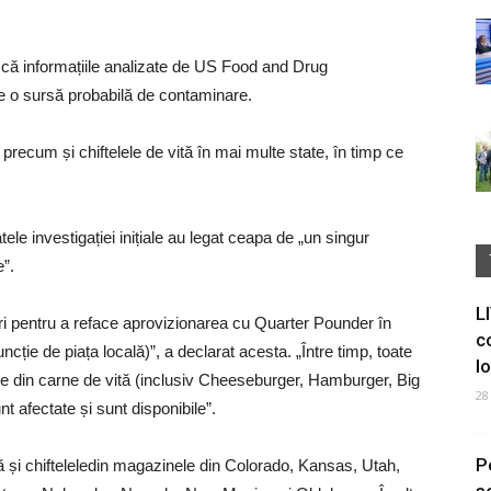
 că informațiile analizate de US Food and Drug
e o sursă probabilă de contaminare.
ecum și chiftelele de vită în mai multe state, în timp ce
ele investigației inițiale au legat ceapa de „un singur
e”.
L
tri pentru a reface aprovizionarea cu Quarter Pounder în
c
cție de piața locală)”, a declarat acesta. „Între timp, toate
I
use din carne de vită (inclusiv Cheeseburger, Hamburger, Big
28
afectate și sunt disponibile”.
P
ă și chifteleledin magazinele din Colorado, Kansas, Utah,
s