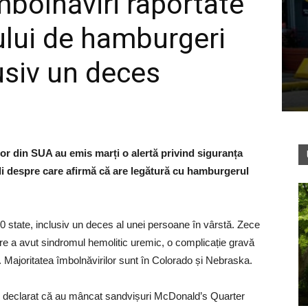
mbolnăviri raportate
lui de hamburgeri
usiv un deces
lor din SUA au emis marți o alertă privind siguranța
li despre care afirmă că are legătură cu hamburgerul
10 state, inclusiv un deces al unei persoane în vârstă. Zece
care a avut sindromul hemolitic uremic, o complicație gravă
i. Majoritatea îmbolnăvirilor sunt în Colorado și Nebraska.
u declarat că au mâncat sandvișuri McDonald’s Quarter