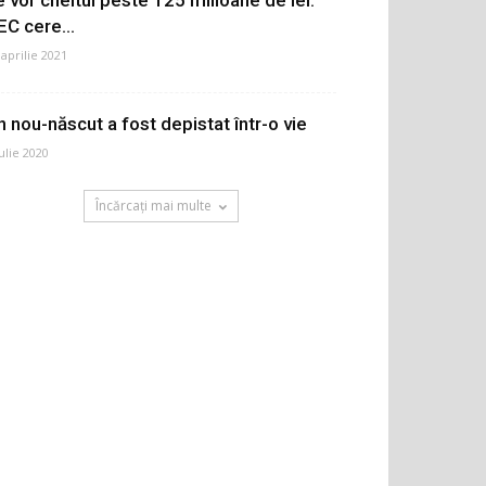
EC cere...
 aprilie 2021
n nou-născut a fost depistat într-o vie
iulie 2020
Încărcați mai multe