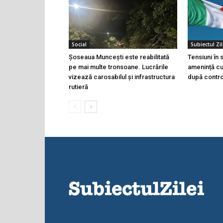
Social
Subiectul Zil
Șoseaua Muncești este reabilitată
Tensiuni în
pe mai multe tronsoane. Lucrările
amenință cu 
vizează carosabilul și infrastructura
după controa
rutieră