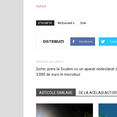
sursa
ETICHETE
McDonald's
SUA
DISTRIBUIȚI
Facebook
Twitt
Articolul precedent
Șofer, prins la Sculeni cu un aparat nedeclarat 
3.000 de euro în microbuz
ARTICOLE SIMILARE
DE LA ACELAȘI AUTOR