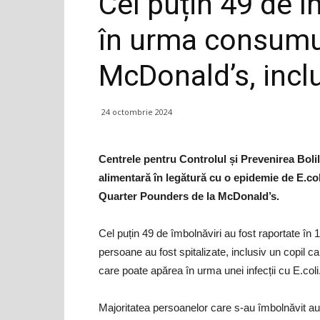
Cel puțin 49 de î
în urma consumu
McDonald’s, incl
24 octombrie 2024
Centrele pentru Controlul și Prevenirea Boli
alimentară în legătură cu o epidemie de E.co
Quarter Pounders de la McDonald’s.
Cel puțin 49 de îmbolnăviri au fost raportate în 
persoane au fost spitalizate, inclusiv un copil 
care poate apărea în urma unei infecții cu E.col
Majoritatea persoanelor care s-au îmbolnăvit a