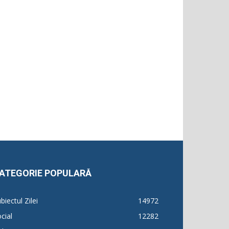
ATEGORIE POPULARĂ
biectul Zilei
14972
cial
12282