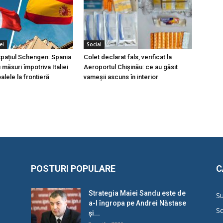
ei
Social
 spațiul Schengen: Spania
Colet declarat fals, verificat la
măsuri împotriva Italiei
Aeroportul Chișinău: ce au găsit
lele la frontieră
vameșii ascuns în interior
POSTURI POPULARE
C
Strategia Maiei Sandu este de
Su
a-l îngropa pe Andrei Năstase
So
și...