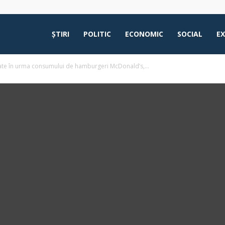
ŞTIRI
POLITIC
ECONOMIC
SOCIAL
E
tate în urma consumului de hamburgeri McDonald’s,...