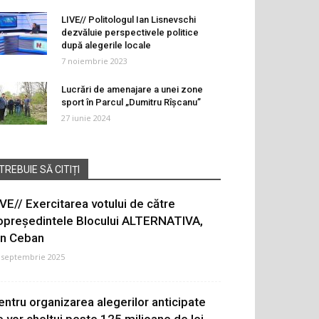
LIVE// Politologul Ian Lisnevschi
dezvăluie perspectivele politice
după alegerile locale
7 noiembrie 2023
Lucrări de amenajare a unei zone
sport în Parcul „Dumitru Rîșcanu”
27 iunie 2024
TREBUIE SĂ CITIȚI
IVE// Exercitarea votului de către
opreședintele Blocului ALTERNATIVA,
on Ceban
 septembrie 2025
entru organizarea alegerilor anticipate
e vor cheltui peste 125 milioane de lei.