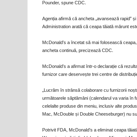
Pounder, spune CDC.
Agenția afirmă că ancheta „avansează rapid” și
Administration arată că ceapa tăiată mărunt est
McDonald’s a încetat să mai folosească ceapa, pr
ancheta continuă, precizează CDC.
McDonald’s a afirmat într-o declarație că rezultat
furnizor care deservește trei centre de distribuți
„Lucrăm în strânsă colaborare cu furnizorii noș
următoarele săptămâni (calendarul va varia în fun
celelalte produse din meniu, inclusiv alte prod
Mac, McDouble și Double Cheeseburger) nu sunt 
Potrivit FDA, McDonald’s a eliminat ceapa tăiat