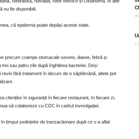
ontana, Nebraska, Nevada, New Mexico și Oklahoma. În alte
C
 nu fie disponibili.
30
ea, că epidemia poate depăși aceste state.
U
7 
ome precum crampe stomacale severe, diaree, febră și
 trei sau patru zile după înghițirea bacteriei. Deși
 revin fără tratament în decurs de o săptămână, altele pot
lizare.
 clienților în siguranță în fiecare restaurant, în fiecare zi,
tinua să colaboreze cu CDC în cadrul investigației.
în timpul ședințelor de tranzacționare după ce s-a aflat