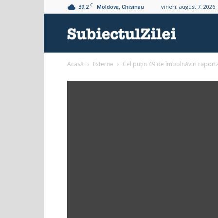
C
39.2
vineri, august 7, 2026
Moldova, Chisinau
Subiectul
Acasă
Externe
Cel puțin 49 de îmbolnăviri rapor
Zilei