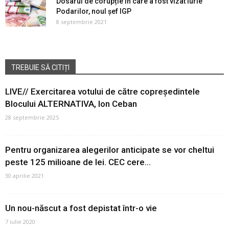
Dosarul de corupție în care a fost vizat Iurie
Podarilor, noul șef IGP
8 septembrie 2021
TREBUIE SĂ CITIȚI
LIVE// Exercitarea votului de către copreședintele
Blocului ALTERNATIVA, Ion Ceban
28 septembrie 2025
Pentru organizarea alegerilor anticipate se vor cheltui
peste 125 milioane de lei. CEC cere...
30 aprilie 2021
Un nou-născut a fost depistat într-o vie
7 iulie 2020