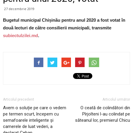
27 decembrie 2019
Bugetul municipal Chișinău pentru anul 2020 a fost votat în
două lecturi de către consilierii municipali, transmite
subiectulzilei.md
.
Articolul precedent
Articolul următor
Avem o soluție pe care o vedem
O ceată de colindători din
pe termen scurt, începem cu
Pîrjolteni l-au colindat pe
semafoarele inteligente și
săteanul lor, premierul Chicu
camerele de luat vederi, a
declarat Ceban