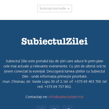
Încărcați mai multe
Subiectul Zilei este portalul tău de știri care aduce în prim-plan
cele mai actuale și relevante evenimente. Cu știri de ultimă oră te
ținem conectat la esențial. Descoperă lumea știrilor cu Subiectul
Zilei - unde informația primește prioritate.
mun. Chisinau. str. Vasile Lupu 30 of 2. tel. of. +373 69 403 700. tel
red. +373 69 737 802.
Contactați-ne:
info@subiectulzilei.md