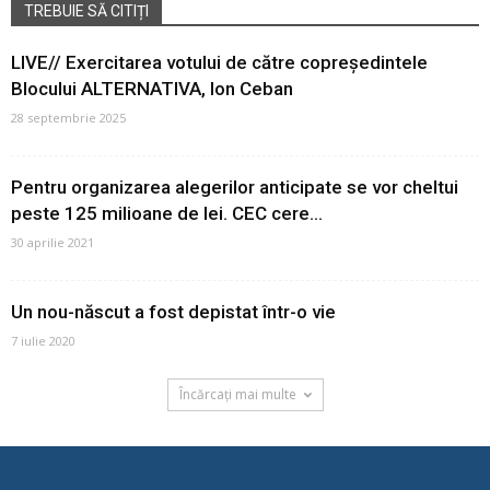
TREBUIE SĂ CITIȚI
LIVE// Exercitarea votului de către copreședintele
Blocului ALTERNATIVA, Ion Ceban
28 septembrie 2025
Pentru organizarea alegerilor anticipate se vor cheltui
peste 125 milioane de lei. CEC cere...
30 aprilie 2021
Un nou-născut a fost depistat într-o vie
7 iulie 2020
Încărcați mai multe