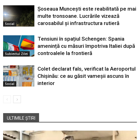
Șoseaua Muncești este reabilitată pe mai
multe tronsoane. Lucrările vizează
carosabilul și infrastructura rutieră
Social
Tensiuni în spațiul Schengen: Spania
amenință cu măsuri împotriva Italiei după
controalele la frontieră
Subiectul Zilei
Colet declarat fals, verificat la Aeroportul
Chișinău: ce au găsit vameșii ascuns în
interior
Social
ULTIMILE ȘTIRI