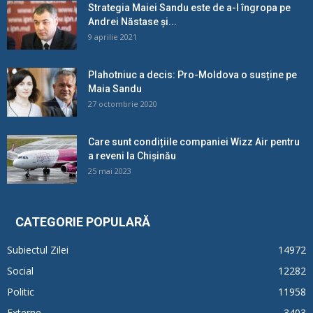
Strategia Maiei Sandu este de a-l îngropa pe
Andrei Năstase și...
9 aprilie 2021
Plahotniuc a decis: Pro-Moldova o susține pe
Maia Sandu
27 octombrie 2020
Care sunt condițiile companiei Wizz Air pentru
a reveni la Chișinău
25 mai 2023
CATEGORIE POPULARĂ
Subiectul Zilei
14972
Social
12282
Politic
11958
Externe
3403