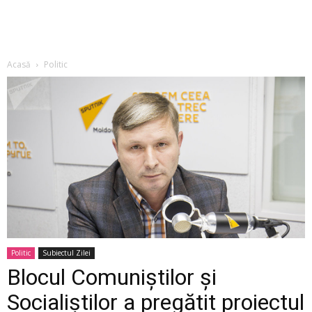
Acasă
Politic
Politic
Subiectul Zilei
Blocul Comuniștilor și
Socialiștilor a pregătit proiectul