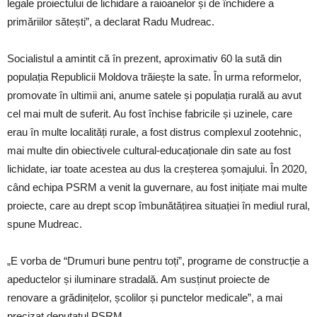
legale proiectului de lichidare a raioanelor și de închidere a
primăriilor sătești”, a declarat Radu Mudreac.
Socialistul a amintit că în prezent, aproximativ 60 la sută din
populația Republicii Moldova trăiește la sate. În urma reformelor,
promovate în ultimii ani, anume satele și populația rurală au avut
cel mai mult de suferit. Au fost închise fabricile și uzinele, care
erau în multe localități rurale, a fost distrus complexul zootehnic,
mai multe din obiectivele cultural-educaționale din sate au fost
lichidate, iar toate acestea au dus la creșterea șomajului. În 2020,
când echipa PSRM a venit la guvernare, au fost inițiate mai multe
proiecte, care au drept scop îmbunătățirea situației în mediul rural,
spune Mudreac.
„E vorba de “Drumuri bune pentru toți”, programe de construcție a
apeductelor și iluminare stradală. Am susținut proiecte de
renovare a grădinițelor, școlilor și punctelor medicale”, a mai
precizat deputatul PSRM.