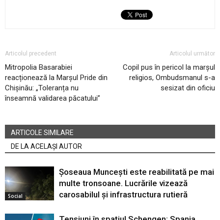
Articolul precedent
Articolul următor
Mitropolia Basarabiei
Copil pus în pericol la marșul
reacționează la Marșul Pride din
religios, Ombudsmanul s-a
Chișinău: „Toleranța nu
sesizat din oficiu
înseamnă validarea păcatului”
ARTICOLE SIMILARE
DE LA ACELAȘI AUTOR
Șoseaua Muncești este reabilitată pe mai
multe tronsoane. Lucrările vizează
carosabilul și infrastructura rutieră
Social
Tensiuni în spațiul Schengen: Spania