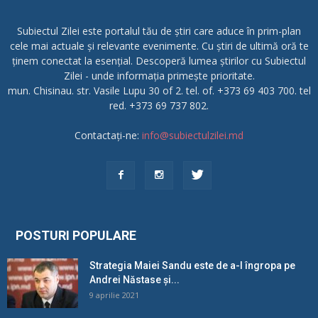
Subiectul Zilei este portalul tău de știri care aduce în prim-plan
cele mai actuale și relevante evenimente. Cu știri de ultimă oră te
ținem conectat la esențial. Descoperă lumea știrilor cu Subiectul
Zilei - unde informația primește prioritate.
mun. Chisinau. str. Vasile Lupu 30 of 2. tel. of. +373 69 403 700. tel
red. +373 69 737 802.
Contactați-ne:
info@subiectulzilei.md
POSTURI POPULARE
Strategia Maiei Sandu este de a-l îngropa pe
Andrei Năstase și...
9 aprilie 2021