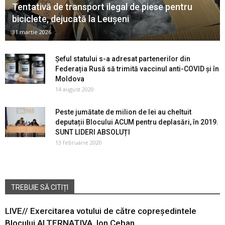
Tentativă de transport ilegal de piese pentru
biciclete, dejucată la Leușeni
31 martie 2026
Șeful statului s-a adresat partenerilor din
Federația Rusă să trimită vaccinul anti-COVID și în
Moldova
14 august 2020
Peste jumătate de milion de lei au cheltuit
deputații Blocului ACUM pentru deplasări, în 2019.
SUNT LIDERI ABSOLUȚI
13 februarie 2020
TREBUIE SĂ CITIȚI
LIVE// Exercitarea votului de către copreședintele
Blocului ALTERNATIVA, Ion Ceban