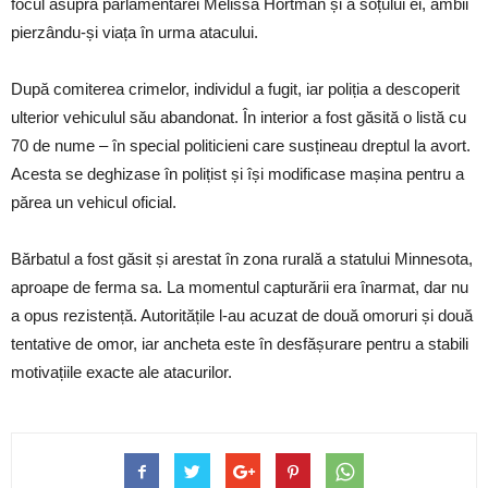
focul asupra parlamentarei Melissa Hortman și a soțului ei, ambii
pierzându-și viața în urma atacului.
După comiterea crimelor, individul a fugit, iar poliția a descoperit
ulterior vehiculul său abandonat. În interior a fost găsită o listă cu
70 de nume – în special politicieni care susțineau dreptul la avort.
Acesta se deghizase în polițist și își modificase mașina pentru a
părea un vehicul oficial.
Bărbatul a fost găsit și arestat în zona rurală a statului Minnesota,
aproape de ferma sa. La momentul capturării era înarmat, dar nu
a opus rezistență. Autoritățile l-au acuzat de două omoruri și două
tentative de omor, iar ancheta este în desfășurare pentru a stabili
motivațiile exacte ale atacurilor.