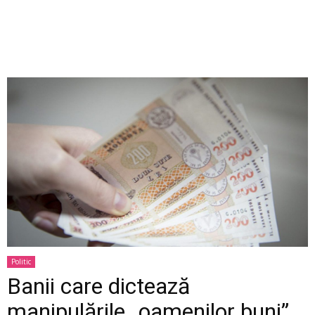
Politic
Banii care dictează
manipulările „oamenilor buni”