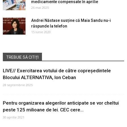
medicamente compensate în aprilie
26 mai 2025
Andrei Năstase susține că Maia Sandu nu-i
răspunde la telefon
15 iunie 2020
TREBUIE SĂ CITIȚI
LIVE// Exercitarea votului de către copreședintele
Blocului ALTERNATIVA, Ion Ceban
28 septembrie 2025
Pentru organizarea alegerilor anticipate se vor cheltui
peste 125 milioane de lei. CEC cere...
30 aprilie 2021