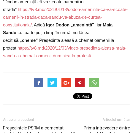
”Dodon amenință că va scoate oamenii în
stradă”
https://tv8.md/2021/01/18/dodon-ameninta-ca-va-scoate-
oamenii-in-strada-daca-sandu-va-abuza-de-curtea-
constitutionala/
. Adică
Igor Dodon
„amenință”,
iar
Maia
Sandu
cu foarte puțin timp în urmă, nu făcea
decît
să
„cheme”
Președinta aleasă a chemat oamenii la
protest
https://tv8.md/2020/12/03/video-presedinta-aleasa-maia-
sandu-a-chemat-oamenii-duminica-la-protest/
Articolul precedent
Articolul următor
Președintele PSRM a comentat
Prima întrevedere dintre