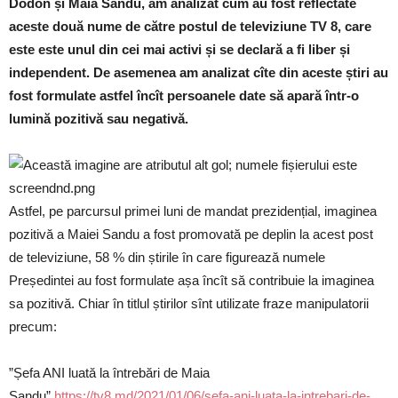
Dodon și Maia Sandu, am analizat cum au fost reflectate
aceste două nume de către postul de televiziune TV 8, care
este este unul din cei mai activi și se declară a fi liber și
independent. De asemenea am analizat cîte din aceste știri au
fost formulate astfel încît persoanele date să apară într-o
lumină pozitivă sau negativă.
Astfel, pe parcursul primei luni de mandat prezidențial, imaginea
pozitivă a Maiei Sandu a fost promovată pe deplin la acest post
de televiziune, 58 % din știrile în care figurează numele
Președintei au fost formulate așa încît să contribuie la imaginea
sa pozitivă. Chiar în titlul știrilor sînt utilizate fraze manipulatorii
precum:
”Șefa ANI luată la întrebări de Maia
Sandu”
https://tv8.md/2021/01/06/sefa-ani-luata-la-intrebari-de-