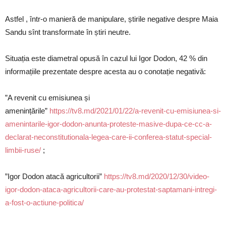
Astfel , într-o manieră de manipulare, știrile negative despre Maia
Sandu sînt transformate în știri neutre.
Situația este diametral opusă în cazul lui Igor Dodon, 42 % din
informațiile prezentate despre acesta au o conotație negativă:
”A revenit cu emisiunea și
amenințările”
https://tv8.md/2021/01/22/a-revenit-cu-emisiunea-si-
amenintarile-igor-dodon-anunta-proteste-masive-dupa-ce-cc-a-
declarat-neconstitutionala-legea-care-ii-conferea-statut-special-
limbii-ruse/
;
”Igor Dodon atacă agricultorii”
https://tv8.md/2020/12/30/video-
igor-dodon-ataca-agricultorii-care-au-protestat-saptamani-intregi-
a-fost-o-actiune-politica/