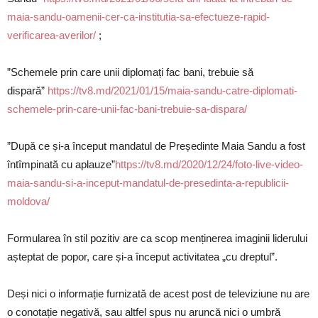
maia-sandu-oamenii-cer-ca-institutia-sa-efectueze-rapid-
verificarea-averilor/
;
”Schemele prin care unii diplomați fac bani, trebuie să
dispară”
https://tv8.md/2021/01/15/maia-sandu-catre-diplomati-
schemele-prin-care-unii-fac-bani-trebuie-sa-dispara/
”După ce și-a început mandatul de Președinte Maia Sandu a fost
întîmpinată cu aplauze”
https://tv8.md/2020/12/24/foto-live-video-
maia-sandu-si-a-inceput-mandatul-de-presedinta-a-republicii-
moldova/
Formularea în stil pozitiv are ca scop menținerea imaginii liderului
așteptat de popor, care și-a început activitatea „cu dreptul”.
Deși nici o informație furnizată de acest post de televiziune nu are
o conotație negativă, sau altfel spus nu aruncă nici o umbră