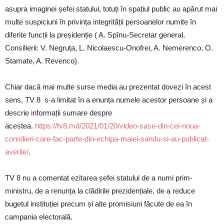
asupra imaginei șefei statului, totuți în spațiul public au apărut mai
multe suspiciuni în privința integrității persoanelor numite în
diferite funcții la preșidenție ( A. Spînu-Secretar general,
Consilierii: V. Negruța, L. Nicolaescu-Onofrei, A. Nemerenco, O.
Stamate, A. Revenco).
Chiar dacă mai multe surse media au prezentat dovezi în acest
sens, TV 8 s-a limitat în a enunța numele acestor persoane și a
descrie informații sumare despre
acestea.
https://tv8.md/2021/01/20/video-sase-din-cei-noua-
consilieri-care-fac-parte-din-echipa-maiei-sandu-si-au-publicat-
averile/
.
TV 8 nu a comentat ezitarea șefei statului de a numi prim-
ministru, de a renunța la clădirile prezidențiale, de a reduce
bugetul instituției precum și alte promisiuni făcute de ea în
campania electorală.