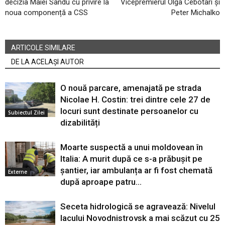
decizia Maiei Sandu cu privire la
Vicepremierul Olga Cebotari și
noua componență a CSS
Peter Michalko
ARTICOLE SIMILARE
DE LA ACELAȘI AUTOR
O nouă parcare, amenajată pe strada
Nicolae H. Costin: trei dintre cele 27 de
locuri sunt destinate persoanelor cu
Subiectul Zilei
dizabilități
Moarte suspectă a unui moldovean în
Italia: A murit după ce s-a prăbușit pe
șantier, iar ambulanța ar fi fost chemată
Externe
după aproape patru...
Seceta hidrologică se agravează: Nivelul
lacului Novodnistrovsk a mai scăzut cu 25