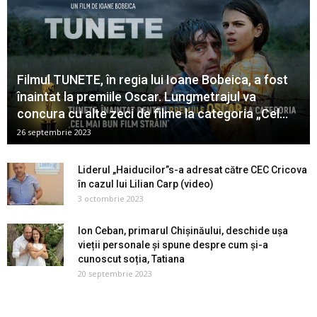
Filmul TUNETE, în regia lui Ioane Bobeica, a fost
înaintat la premiile Oscar. Lungmetrajul va
concura cu alte zeci de filme la categoria „Cel...
26 septembrie 2023
Liderul „Haiducilor”s-a adresat către CEC Cricova
în cazul lui Lilian Carp (video)
3 octombrie 2023
Ion Ceban, primarul Chișinăului, deschide ușa
vieții personale și spune despre cum și-a
cunoscut soția, Tatiana
20 septembrie 2023