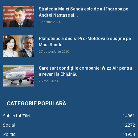
Strategia Maiei Sandu este de a-l îngropa pe
Andrei Năstase și...
9 aprilie 2021
Plahotniuc a decis: Pro-Moldova o susține pe
Maia Sandu
27 octombrie 2020
Care sunt condițiile companiei Wizz Air pentru
a reveni la Chișinău
25 mai 2023
CATEGORIE POPULARĂ
Subiectul Zilei
14961
Social
12272
Politic
11954