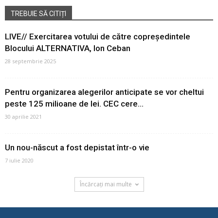
TREBUIE SĂ CITIȚI
LIVE// Exercitarea votului de către copreședintele
Blocului ALTERNATIVA, Ion Ceban
28 septembrie 2025
Pentru organizarea alegerilor anticipate se vor cheltui
peste 125 milioane de lei. CEC cere...
30 aprilie 2021
Un nou-născut a fost depistat într-o vie
7 iulie 2020
Încărcați mai multe