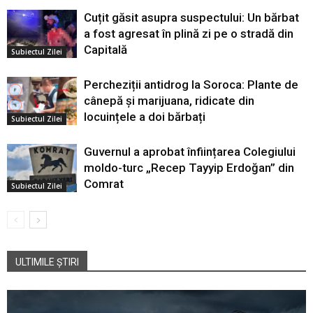
Cuțit găsit asupra suspectului: Un bărbat
a fost agresat în plină zi pe o stradă din
Capitală
Subiectul Zilei
Percheziții antidrog la Soroca: Plante de
cânepă și marijuana, ridicate din
locuințele a doi bărbați
Subiectul Zilei
Guvernul a aprobat înființarea Colegiului
moldo-turc „Recep Tayyip Erdoğan” din
Comrat
Subiectul Zilei
ULTIMILE ȘTIRI