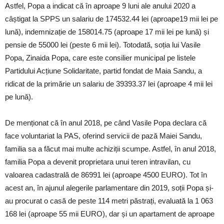
Astfel, Popa a indicat că în aproape 9 luni ale anului 2020 a
câștigat la SPPS un salariu de 174532.44 lei (aproape19 mii lei pe
lună), indemnizație de 158014.75 (aproape 17 mii lei pe lună) și
pensie de 55000 lei (peste 6 mii lei). Totodată, soția lui Vasile
Popa, Zinaida Popa, care este consilier municipal pe listele
Partidului Acțiune Solidaritate, partid fondat de Maia Sandu, a
ridicat de la primărie un salariu de 39393.37 lei (aproape 4 mii lei
pe lună).
De menționat că în anul 2018, pe când Vasile Popa declara că
face voluntariat la PAS, oferind servicii de pază Maiei Sandu,
familia sa a făcut mai multe achiziții scumpe. Astfel, în anul 2018,
familia Popa a devenit proprietara unui teren intravilan, cu
valoarea cadastrală de 86991 lei (aproape 4500 EURO). Tot în
acest an, în ajunul alegerile parlamentare din 2019, soții Popa și-
au procurat o casă de peste 114 metri păstrați, evaluată la 1 063
168 lei (aproape 55 mii EURO), dar și un apartament de aproape