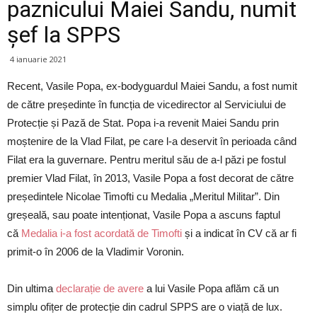
paznicului Maiei Sandu, numit
șef la SPPS
4 ianuarie 2021
Recent, Vasile Popa, ex-bodyguardul Maiei Sandu, a fost numit
de către președinte în funcția de vicedirector al Serviciului de
Protecție și Pază de Stat. Popa i-a revenit Maiei Sandu prin
moștenire de la Vlad Filat, pe care l-a deservit în perioada când
Filat era la guvernare. Pentru meritul său de a-l păzi pe fostul
premier Vlad Filat, în 2013, Vasile Popa a fost decorat de către
președintele Nicolae Timofti cu Medalia „Meritul Militar”. Din
greșeală, sau poate intenționat, Vasile Popa a ascuns faptul
că
Medalia i-a fost acordată de Timofti
și a indicat în CV că ar fi
primit-o în 2006 de la Vladimir Voronin.
Din ultima
declarație de avere
a lui Vasile Popa aflăm că un
simplu ofițer de protecție din cadrul SPPS are o viață de lux.