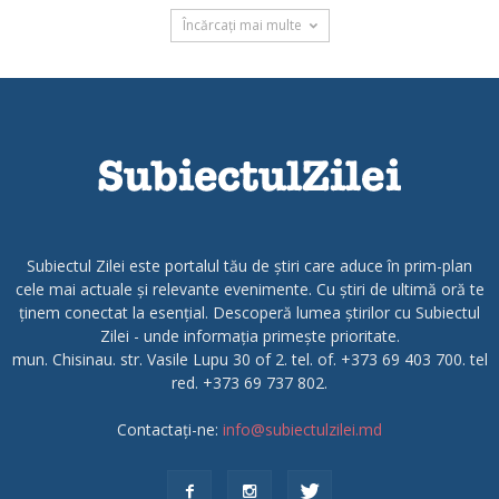
Încărcați mai multe
Subiectul Zilei este portalul tău de știri care aduce în prim-plan
cele mai actuale și relevante evenimente. Cu știri de ultimă oră te
ținem conectat la esențial. Descoperă lumea știrilor cu Subiectul
Zilei - unde informația primește prioritate.
mun. Chisinau. str. Vasile Lupu 30 of 2. tel. of. +373 69 403 700. tel
red. +373 69 737 802.
Contactați-ne:
info@subiectulzilei.md