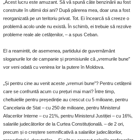
„Acest lucru este amuzant. Să vă spună câte benzinării au fost
construite în ultimii doi ani? După părerea mea, doar una a fost
reorganizată pe un teritoriu privat. Tot. Ei încearcă să creeze o
problemă acolo unde nu există. În schimb, ei trebuie să rezolve
probleme reale ale cetățenilor, – a spus Ceban.
El a reamintit, de asemenea, partidului de guvernământ
sloganurile lor de campanie și promisiunile că „vremurile bune”
vor veni odată cu venirea lor la putere în Moldova.
„Și pentru cine au venit aceste „vremuri bune”? Pentru cetățenii
care se confruntă acum cu prețuri mai mari? Între timp,
cheltuielile pentru președinție au crescut cu 5 milioane, pentru
Cancelaria de Stat – cu 250 de milioane, pentru Ministerul
Afacerilor Interne – cu 21%, pentru Ministerul Justiției – cu 16%,
salariile judecătorilor de la Curtea Constituțională. – de 2 ori,
precum și o creștere semnificativă a salariilor judecătorilor,