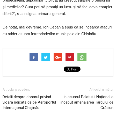
președintelui, deputaților… Și cât au crescut salariile profesorilor
și medicilor? Cum poți să promiți un lucru și să faci ceva complet
diferit?”, s-a indignat primarul general.
De notat, mai devreme, Ion Ceban a spus că se încearcă atacuri
cu raider asupra întreprinderilor municipale din Chișinău.
Articolul precedent
Articolul următor
Detalii despre dosarul privind
În scuarul Palatului Național a
vioara ridicată de pe Aeroportul
început amenajarea Târgului de
Internațional Chișinău
Crăciun