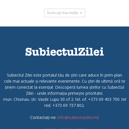
Încărcați mai multe
Subiectul Zilei este portalul tău de știri care aduce în prim-plan
cele mai actuale și relevante evenimente. Cu știri de ultimă oră te
ținem conectat la esențial. Descoperă lumea știrilor cu Subiectul
Zilei - unde informația primește prioritate.
mun. Chisinau. str. Vasile Lupu 30 of 2. tel. of. +373 69 403 700. tel
red. +373 69 737 802.
Contactați-ne:
info@subiectulzilei.md