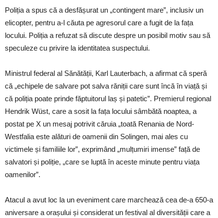
Poliția a spus că a desfășurat un „contingent mare”, inclusiv un
elicopter, pentru a-l căuta pe agresorul care a fugit de la fața
locului. Poliția a refuzat să discute despre un posibil motiv sau să
speculeze cu privire la identitatea suspectului.
Ministrul federal al Sănătății, Karl Lauterbach, a afirmat că speră
că „echipele de salvare pot salva răniții care sunt încă în viață și
că poliția poate prinde făptuitorul laș și patetic”. Premierul regional
Hendrik Wüst, care a sosit la fața locului sâmbătă noaptea, a
postat pe X un mesaj potrivit căruia „toată Renania de Nord-
Westfalia este alături de oamenii din Solingen, mai ales cu
victimele și familiile lor”, exprimând „mulțumiri imense” față de
salvatori și poliție, „care se luptă în aceste minute pentru viața
oamenilor”.
Atacul a avut loc la un eveniment care marchează cea de-a 650-a
aniversare a orașului și considerat un festival al diversității care a