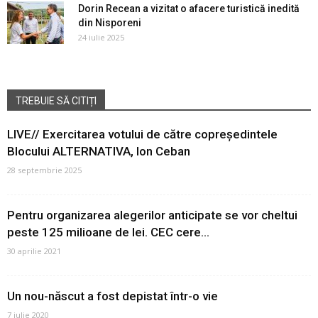
Dorin Recean a vizitat o afacere turistică inedită
din Nisporeni
24 iulie 2025
TREBUIE SĂ CITIȚI
LIVE// Exercitarea votului de către copreședintele
Blocului ALTERNATIVA, Ion Ceban
28 septembrie 2025
Pentru organizarea alegerilor anticipate se vor cheltui
peste 125 milioane de lei. CEC cere...
30 aprilie 2021
Un nou-născut a fost depistat într-o vie
7 iulie 2020