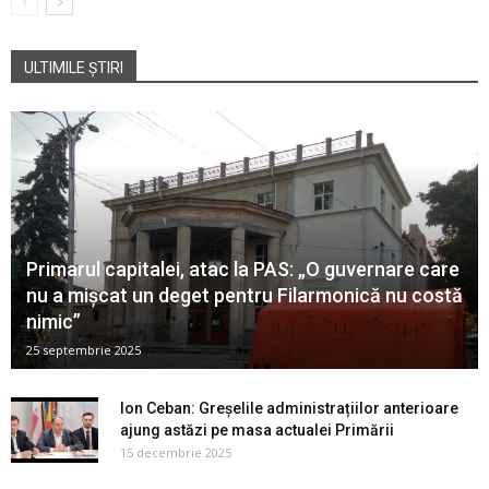
ULTIMILE ȘTIRI
Primarul capitalei, atac la PAS: „O guvernare care
nu a mișcat un deget pentru Filarmonică nu costă
nimic”
25 septembrie 2025
Ion Ceban: Greșelile administrațiilor anterioare
ajung astăzi pe masa actualei Primării
15 decembrie 2025