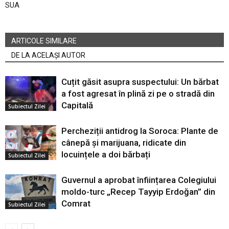
SUA
ARTICOLE SIMILARE
DE LA ACELAȘI AUTOR
Cuțit găsit asupra suspectului: Un bărbat
a fost agresat în plină zi pe o stradă din
Capitală
Subiectul Zilei
Percheziții antidrog la Soroca: Plante de
cânepă și marijuana, ridicate din
locuințele a doi bărbați
Subiectul Zilei
Guvernul a aprobat înființarea Colegiului
moldo-turc „Recep Tayyip Erdoğan” din
Comrat
Subiectul Zilei