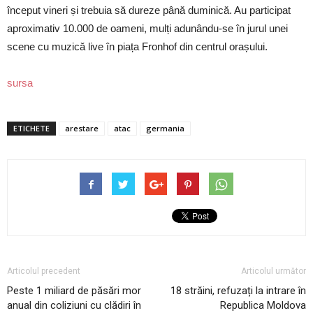
început vineri și trebuia să dureze până duminică. Au participat
aproximativ 10.000 de oameni, mulți adunându-se în jurul unei
scene cu muzică live în piața Fronhof din centrul orașului.
sursa
ETICHETE
arestare
atac
germania
Articolul precedent
Articolul următor
Peste 1 miliard de păsări mor
18 străini, refuzați la intrare în
anual din coliziuni cu clădiri în
Republica Moldova