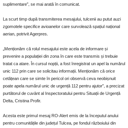
suplimentare”, se mai arată în comunicat.
La scurt timp după transmiterea mesajului, tulcenii au putut auzi
zgomotele specifice avioanelor care survolează spațiul național
aerian, potrivit Agerpres.
„Menționăm că rolul mesajului este acela de informare și
prevenire a populației din zona în care este transmis și trebuie
tratat ca atare. În cursul nopții, a fost înregistrat un apel la numărul
unic 112 prin care se solicitau informații. Menționăm că orice
cetățean care se simte în pericol ori observă ceva neobișnuit
poate apela numărul unic de urgență 112 pentru ajutor”, a precizat
purtătorul de cuvânt al Inspectoratului pentru Situații de Urgență
Delta, Cristina Profir.
Acesta este primul mesaj RO-Alert emis de la începutul anului
pentru comunitățile din județul Tulcea, pe fondul războiului din