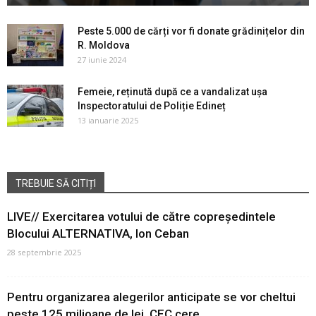
Peste 5.000 de cărți vor fi donate grădinițelor din
R. Moldova
27 iunie 2024
Femeie, reținută după ce a vandalizat ușa
Inspectoratului de Poliție Edineț
13 ianuarie 2025
TREBUIE SĂ CITIȚI
LIVE// Exercitarea votului de către copreședintele
Blocului ALTERNATIVA, Ion Ceban
28 septembrie 2025
Pentru organizarea alegerilor anticipate se vor cheltui
peste 125 milioane de lei. CEC cere...