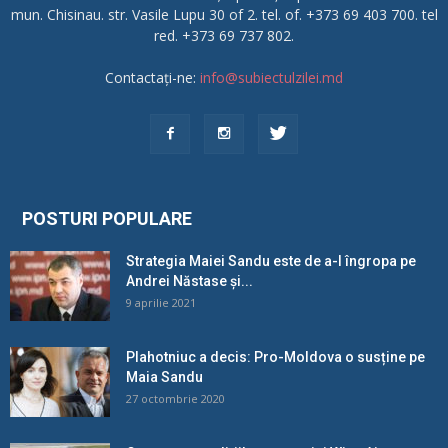
mun. Chisinau. str. Vasile Lupu 30 of 2. tel. of. +373 69 403 700. tel
red. +373 69 737 802.
Contactați-ne:
info@subiectulzilei.md
POSTURI POPULARE
Strategia Maiei Sandu este de a-l îngropa pe
Andrei Năstase și...
9 aprilie 2021
Plahotniuc a decis: Pro-Moldova o susține pe
Maia Sandu
27 octombrie 2020