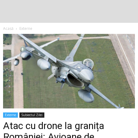
Acasă
Externe
Externe
Subiectul Zilei
Atac cu drone la granița
României: Avioane de