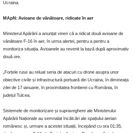
Ucraina.
MApN: Avioane de vânătoare, ridicate în aer
Ministerul Apărării a anunțat vineri că a ridicat două avioane de
vânătoare F-16 în aer, în urma alertei, pentru a pentru a
monitoriza situația. Avioanele au revenit la bază după aproximativ
două ore.
„Forțele ruse au reluat seria de atacuri cu drone asupra unor
obiective civile și infrastructură portuară din Ucraina, în dimineața
zilei de 17 ianuarie, în proximitatea frontierei cu România, în
județul Tulcea.
Sistemele de monitorizare și supraveghere ale Ministerului
Apărării Naționale au semnalat încălcări ale spațiului aerian
românesc și, urmare a acestei situații, începând cu ora 01:35,