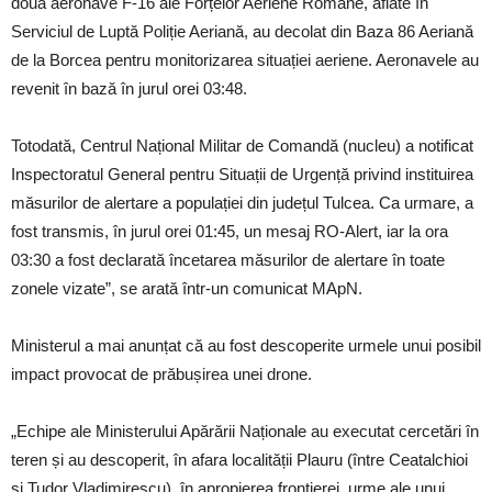
două aeronave F-16 ale Forțelor Aeriene Române, aflate în
Serviciul de Luptă Poliție Aeriană, au decolat din Baza 86 Aeriană
de la Borcea pentru monitorizarea situației aeriene. Aeronavele au
revenit în bază în jurul orei 03:48.
Totodată, Centrul Național Militar de Comandă (nucleu) a notificat
Inspectoratul General pentru Situații de Urgență privind instituirea
măsurilor de alertare a populației din județul Tulcea. Ca urmare, a
fost transmis, în jurul orei 01:45, un mesaj RO-Alert, iar la ora
03:30 a fost declarată încetarea măsurilor de alertare în toate
zonele vizate”, se arată într-un comunicat MApN.
Ministerul a mai anunțat că au fost descoperite urmele unui posibil
impact provocat de prăbușirea unei drone.
„Echipe ale Ministerului Apărării Naționale au executat cercetări în
teren și au descoperit, în afara localității Plauru (între Ceatalchioi
și Tudor Vladimirescu), în apropierea frontierei, urme ale unui