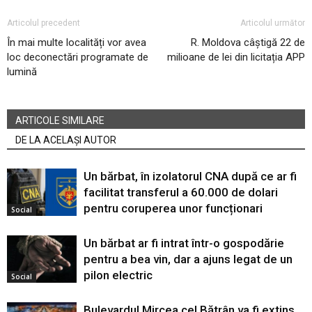
Articolul precedent
Articolul următor
În mai multe localități vor avea
R. Moldova câștigă 22 de
loc deconectări programate de
milioane de lei din licitația APP
lumină
ARTICOLE SIMILARE
DE LA ACELAȘI AUTOR
Un bărbat, în izolatorul CNA după ce ar fi
facilitat transferul a 60.000 de dolari
pentru coruperea unor funcționari
Social
Un bărbat ar fi intrat într-o gospodărie
pentru a bea vin, dar a ajuns legat de un
pilon electric
Social
Bulevardul Mircea cel Bătrân va fi extins