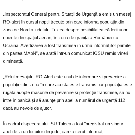
„Inspectoratul General pentru Situații de Urgență a emis un mesaj
RO-alert în cursul nopții trecute prin care informa populația din
zona de Nord a județului Tulcea despre posibilitatea căderii unor
obiecte din spațiul aerian, în zona de granița a României cu
Ucraina. Avertizarea a fost transmisă în urma informațiilor primite
din partea MApN”, se arată într-un comunicat IGSU remis vineri
dimineață.
„Rolul mesajului RO-Alert este unul de informare și prevenire a
populației din zona în care acesta este transmis, iar populația este
rugată adopte măsurile de prevenire și protecție transmise, să nu
intre în panică și să anunțe prin apel la numărul de urgență 112
dacă au nevoie de ajutor.
În cadrul dispeceratului ISU Tulcea a fost înregistrat un singur
apel de la un locuitor din județ care a cerut informații