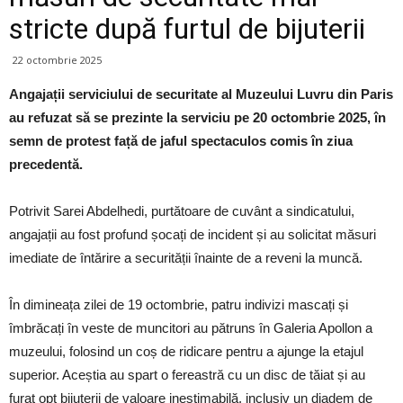
stricte după furtul de bijuterii
22 octombrie 2025
Angajații serviciului de securitate al Muzeului Luvru din Paris
au refuzat să se prezinte la serviciu pe 20 octombrie 2025, în
semn de protest față de jaful spectaculos comis în ziua
precedentă.
Potrivit Sarei Abdelhedi, purtătoare de cuvânt a sindicatului,
angajații au fost profund șocați de incident și au solicitat măsuri
imediate de întărire a securității înainte de a reveni la muncă.
În dimineața zilei de 19 octombrie, patru indivizi mascați și
îmbrăcați în veste de muncitori au pătruns în Galeria Apollon a
muzeului, folosind un coș de ridicare pentru a ajunge la etajul
superior. Aceștia au spart o fereastră cu un disc de tăiat și au
furat opt bijuterii de valoare inestimabilă, inclusiv un diadem de