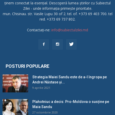
ținem conectat la esențial. Descoperă lumea știrilor cu Subiectul
Zilei - unde informația primește prioritate.
mun. Chisinau. str. Vasile Lupu 30 of 2. tel. of. +373 69 403 700. tel
red. +373 69 737 802.
Contactați-ne:
info@subiectulzilei.md
POSTURI POPULARE
Strategia Maiei Sandu este de a-l îngropa pe
Andrei Năstase și...
9 aprilie 2021
Plahotniuc a decis: Pro-Moldova o susține pe
Maia Sandu
27 octombrie 2020