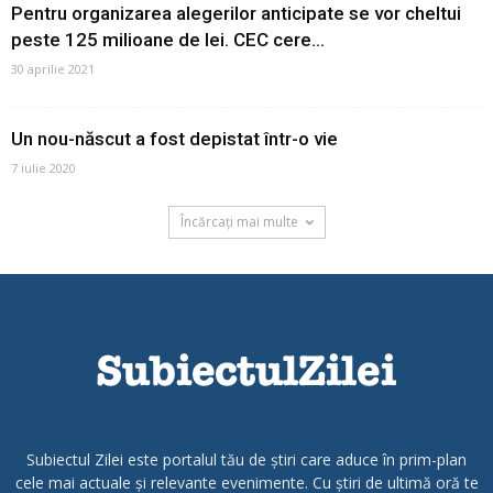
Pentru organizarea alegerilor anticipate se vor cheltui
peste 125 milioane de lei. CEC cere...
30 aprilie 2021
Un nou-născut a fost depistat într-o vie
7 iulie 2020
Încărcați mai multe
Subiectul Zilei este portalul tău de știri care aduce în prim-plan
cele mai actuale și relevante evenimente. Cu știri de ultimă oră te