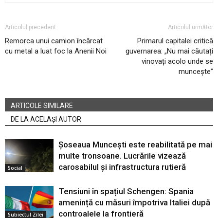
Articolul precedent
Articolul următor
Remorca unui camion încărcat
Primarul capitalei critică
cu metal a luat foc la Anenii Noi
guvernarea: „Nu mai căutați
vinovați acolo unde se
muncește”
ARTICOLE SIMILARE
DE LA ACELAȘI AUTOR
Șoseaua Muncești este reabilitată pe mai
multe tronsoane. Lucrările vizează
carosabilul și infrastructura rutieră
Social
Tensiuni în spațiul Schengen: Spania
amenință cu măsuri împotriva Italiei după
controalele la frontieră
Subiectul Zilei