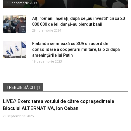
11 decembrie 2019
Alți români înșelați, după ce „au investit” circa 20
000 000 de lei, dar și-au pierdut banii
29 noiembrie 2024
Finlanda semnează cu SUA un acord de
consolidare a cooperării militare, la o zi după
amenințările lui Putin
19 decembrie 2023
TREBUIE SĂ CITIȚI
LIVE// Exercitarea votului de către copreședintele
Blocului ALTERNATIVA, Ion Ceban
28 septembrie 2025