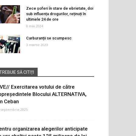
Zece șoferi în stare de ebrietate, doi
sub influența drogurilor, reținuți în
ultimele 24 de ore
8 mai 2024
Carburanții se scumpesc
3 martie 2023
TREBUIE SĂ CITIȚI
IVE// Exercitarea votului de către
opreședintele Blocului ALTERNATIVA,
on Ceban
 septembrie 2025
entru organizarea alegerilor anticipate
e vor cheltui peste 125 milioane de lei.