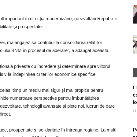
t important în direcția modernizării și dezvoltării Republicii
litate și prosperitate.
i, mă angajez să contribui la consolidarea relațiilor
a rolului BNM în procesul de aderare”, a adăugat aceasta.
ală privește cu încredere și determinare spre viitorul
iv la îndeplinirea criteriilor economice specifice.
L
același timp un mediu mai sigur și mai propice pentru
c
deschide numeroase perspective pentru îmbunătățirea
I
dezvoltare, tehnologii avansate și piețe noi, lucruri de care
28
irect.
P
e, prosperitate și solidaritate în întreaga regiune. La mulți
s