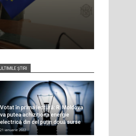
ULTIMILE ȘTIRI
Votat în prima lectură: R. Moldova
va putea achiziționa energie
electrică din cel puțin două surse
21 ianuarie 2022