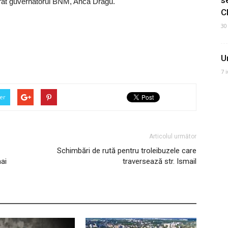
larat guvernatorul BNM, Anca Dragu.
C
30
U
7 
er
Articolul următor
Schimbări de rută pentru troleibuzele care
mai
traversează str. Ismail