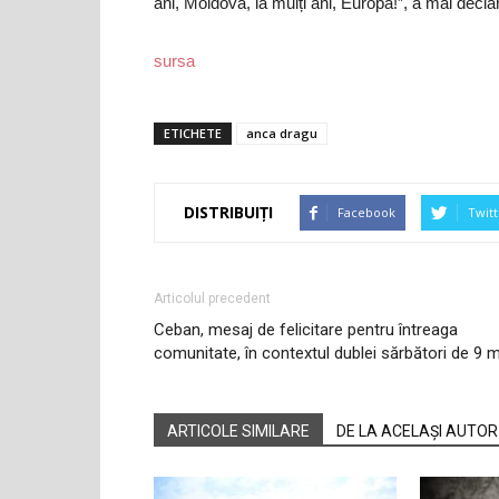
ani, Moldova, la mulți ani, Europa!”, a mai dec
sursa
ETICHETE
anca dragu
DISTRIBUIȚI
Facebook
Twitt
Articolul precedent
Ceban, mesaj de felicitare pentru întreaga
comunitate, în contextul dublei sărbători de 9 
ARTICOLE SIMILARE
DE LA ACELAȘI AUTOR