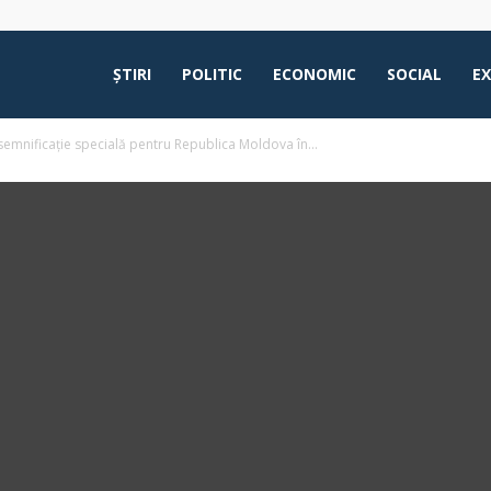
ŞTIRI
POLITIC
ECONOMIC
SOCIAL
E
emnificație specială pentru Republica Moldova în...