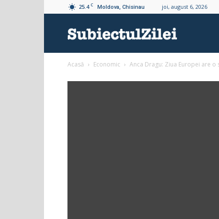
C
25.4
joi, august 6, 2026
Moldova, Chisinau
Subiectul
Acasă
Economic
Anca Dragu: Ziua Europei are o s
Zilei