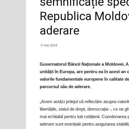
semnificație spe
Republica Moldov
aderare
9 mai 2024
Guvernatorul Băncii Naționale a Moldovei, An
unității în Europa, are pentru ea în acest an 
valorile fundamentale europene în calitate de
parcursul său de aderare.
„Avem astăzi prilejul să reflectăm asupra valori
libertățile, statul de drept, democrația -, ce ne g
mai echitabil pentru toți cetățenii. Coordonarea 
aderare sunt esențiale pentru asigurarea stabilită