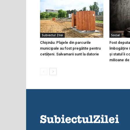
Subiectul Zilei
Social
Chișinău: Plajele din parcurile
Fost deputa
municipale au fost pregătite pentru
îmbogățire i
cetățeni. Salvamarii sunt la datorie
și statul îi
milioane de 