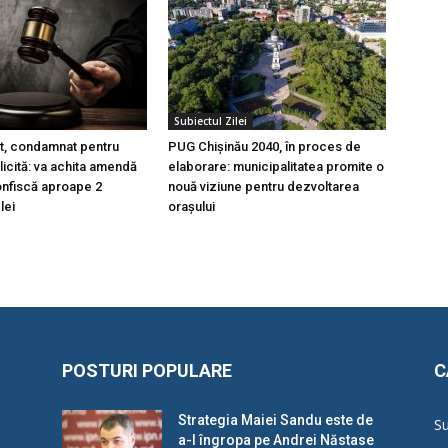
Subiectul Zilei
t, condamnat pentru
PUG Chișinău 2040, în proces de
licită: va achita amendă
elaborare: municipalitatea promite o
 confiscă aproape 2
nouă viziune pentru dezvoltarea
lei
orașului
POSTURI POPULARE
C
Strategia Maiei Sandu este de
Su
a-l îngropa pe Andrei Năstase