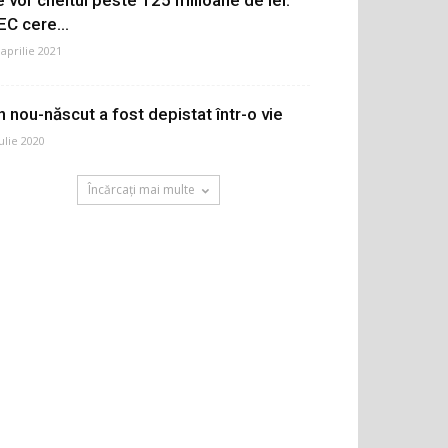
EC cere...
 aprilie 2021
n nou-născut a fost depistat într-o vie
iulie 2020
Încărcați mai multe