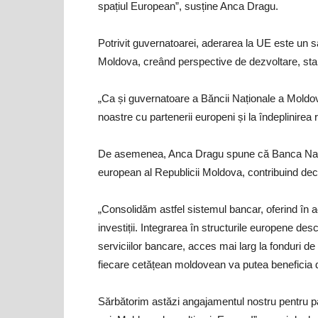
spațiul European”, susține Anca Dragu.
Potrivit guvernatoarei, aderarea la UE este un sal
Moldova, creând perspective de dezvoltare, stabi
„Ca și guvernatoare a Băncii Naționale a Moldove
noastre cu partenerii europeni și la îndeplinire
De asemenea, Anca Dragu spune că Banca Națion
european al Republicii Moldova, contribuind decis
„Consolidăm astfel sistemul bancar, oferind în 
investiții. Integrarea în structurile europene 
serviciilor bancare, acces mai larg la fonduri de 
fiecare cetățean moldovean va putea beneficia d
Sărbătorim astăzi angajamentul nostru pentru pac