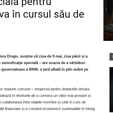
cială pentru
a în cursul său de
ca Dragu, susține că ziua de 9 mai, ziua păcii și a
o semnificație specială – are ocazia de a sărbători
 guvernatoare a BNM, o țară aflată în plin avânt pe
lor noastre comune – respectul pentru drepturile omului,
hidează în eforturile de a construi un viitor mai prosper și
și colaborarea între statele membre și cele în curs de
ții financiare și a creșterii economice sustenabile în întreg