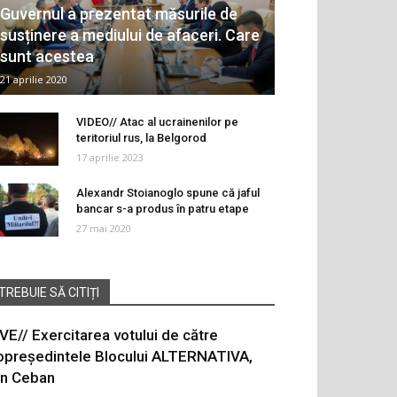
Guvernul a prezentat măsurile de
susținere a mediului de afaceri. Care
sunt acestea
21 aprilie 2020
VIDEO// Atac al ucrainenilor pe
teritoriul rus, la Belgorod
17 aprilie 2023
Alexandr Stoianoglo spune că jaful
bancar s-a produs în patru etape
27 mai 2020
TREBUIE SĂ CITIȚI
IVE// Exercitarea votului de către
opreședintele Blocului ALTERNATIVA,
on Ceban