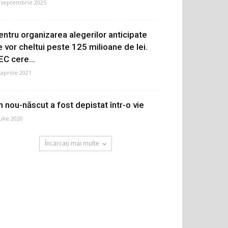
 septembrie 2025
entru organizarea alegerilor anticipate
e vor cheltui peste 125 milioane de lei.
EC cere...
 aprilie 2021
n nou-născut a fost depistat într-o vie
iulie 2020
Încărcați mai multe