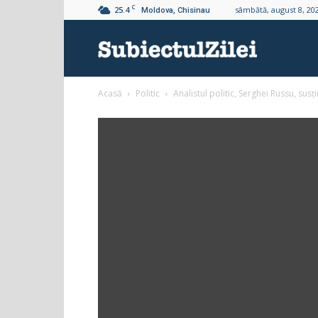
C
25.4
sâmbătă, august 8, 20
Moldova, Chisinau
Subiectul
Acasă
Politic
Analistul politic, Serghei Russu, susț
Zilei