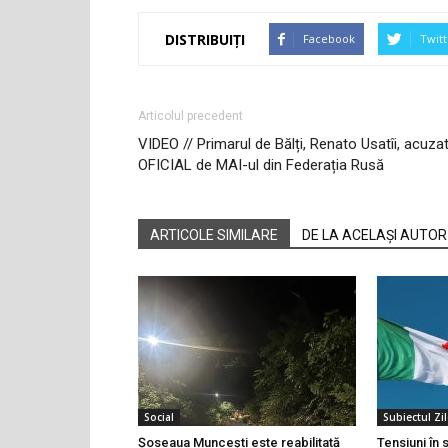
DISTRIBUIȚI
Facebook
Twitt
Articolul precedent
VIDEO // Primarul de Bălți, Renato Usatîi, acuza
OFICIAL de MAI-ul din Federația Rusă
ARTICOLE SIMILARE
DE LA ACELAȘI AUTOR
Social
Subiectul Zil
Șoseaua Muncești este reabilitată
Tensiuni în