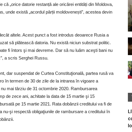
 că „orice datorie restanță ale oricărei entități din Moldova,
rus, unde există „acordul pârții moldovenești”, acestea devin
 decât altele. Acest punct a fost introdus deoarece Rusia a
zat să plătească datoria. Nu există niciun substrat politic.
 poate fi întors şi mai devreme. Dar să nu luăm aceşti bani nu
”, a scris Serghei Russu.
ment, dar suspendat de Curtea Constituţională, partea rusă va
o în termen de 30 de zile de la intrarea în vigoare a
ată nu mai târziu de 31 octombrie 2020. Rambursarea
imp de zece ani, achitate la data de 15 martie şi 15
bursată pe 15 martie 2021. Rata dobânzii creditului va fi de
L
 nu-şi respectă obligaţiunile de rambursare a creditului în
c
obânzii.
I