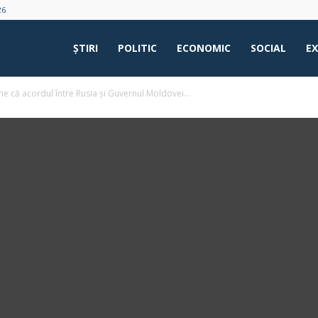
26
ŞTIRI
POLITIC
ECONOMIC
SOCIAL
E
ine că acordul între Rusia şi Guvernul Moldovei...