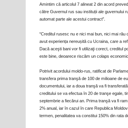
Amintim că articolul 7 alineat 2 din acord prevede
către Guvernul rus sau instituții ale guvernului 
automat parte ale acestui contract”.
“Creditul rusesc nu e nici mai bun, nici mai rău
avut experiența nereușită cu Ucraina, care a refu
Dacă aceşti bani vor fi utilizaţi corect, creditul
este bine, deoarece riscăm un colaps economic
Potrivit acordului moldo-rus, ratificat de Parla
transfera prima tranşă de 100 de milioane de eur
documentului, iar a doua tranşă va fi transfer
creditului se va efectua în 20 de tranşe egale, t
septembrie a fiecărui an. Prima tranşă va fi ram
2% anual, iar în cazul în care Republica Moldova
termen, penalitatea va constitui 150% din rata d