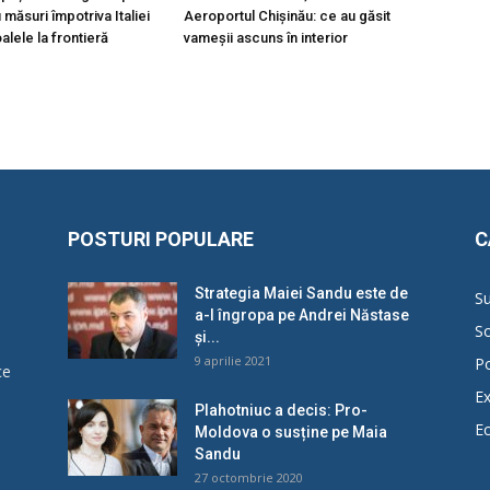
măsuri împotriva Italiei
Aeroportul Chișinău: ce au găsit
lele la frontieră
vameșii ascuns în interior
POSTURI POPULARE
C
Strategia Maiei Sandu este de
Su
a-l îngropa pe Andrei Năstase
So
și...
9 aprilie 2021
Po
ce
Ex
Plahotniuc a decis: Pro-
E
Moldova o susține pe Maia
u
Sandu
27 octombrie 2020