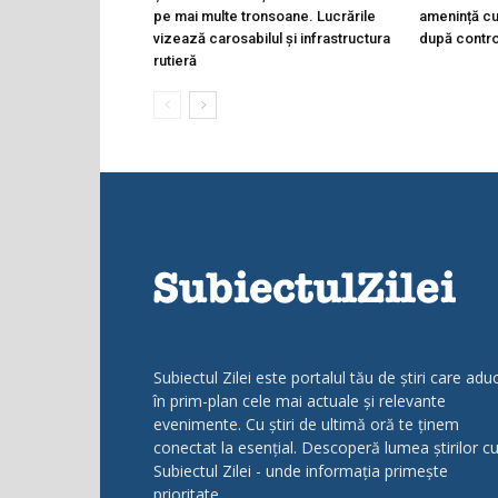
pe mai multe tronsoane. Lucrările
amenință cu 
vizează carosabilul și infrastructura
după controa
rutieră
Subiectul Zilei este portalul tău de știri care adu
în prim-plan cele mai actuale și relevante
evenimente. Cu știri de ultimă oră te ținem
conectat la esențial. Descoperă lumea știrilor c
Subiectul Zilei - unde informația primește
prioritate.