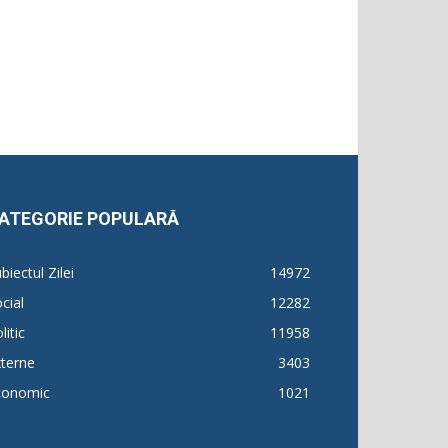
ATEGORIE POPULARĂ
biectul Zilei
14972
cial
12282
litic
11958
terne
3403
conomic
1021