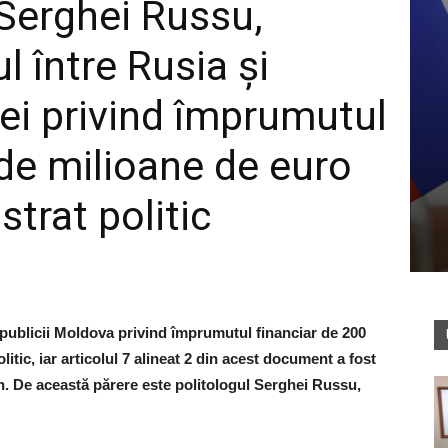
, Serghei Russu,
l între Rusia şi
i privind împrumutul
 de milioane de euro
strat politic
publicii Moldova privind împrumutul financiar de 200
itic, iar articolul 7 alineat 2 din acest document a fost
n. De această părere este politologul Serghei Russu,