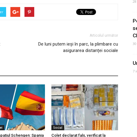
28
er
P
s
C
Articolul următor
t
De luni putem ieși în parc, la plimbare cu
30
asigurarea distanței sociale
U
7 
ei
Social
 spațiul Schengen: Spania
Colet declarat fals, verificat la