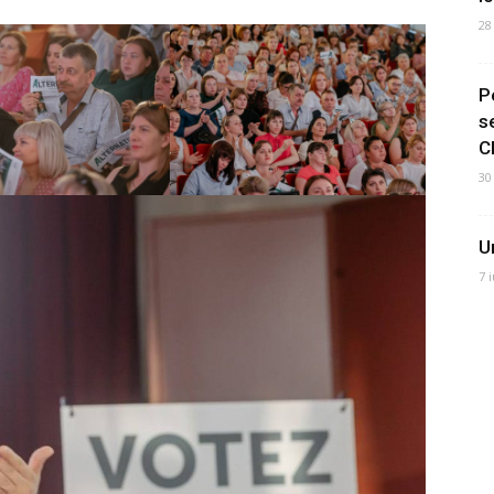
28
P
s
C
30
U
7 