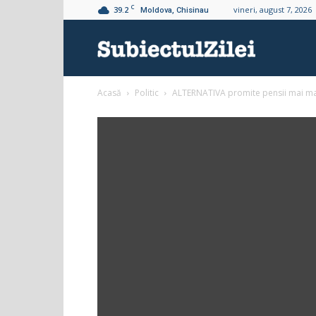
C
39.2
vineri, august 7, 2026
Moldova, Chisinau
Subiectul
Acasă
Politic
ALTERNATIVA promite pensii mai mari,
Zilei