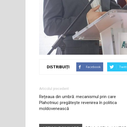
DISTRIBUIȚI
Facebook
Twitt
Articolul precedent
Rețeaua din umbră: mecanismul prin care
Plahotniuc pregătește revenirea în politica
moldovenească