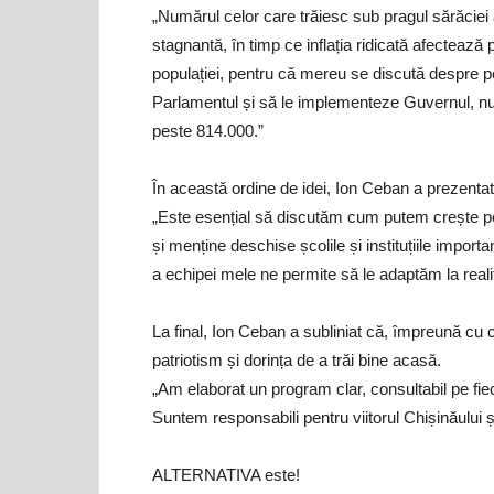
„Numărul celor care trăiesc sub pragul sărăciei
stagnantă, în timp ce inflația ridicată afecteaz
populației, pentru că mereu se discută despre pen
Parlamentul și să le implementeze Guvernul, num
peste 814.000.”
În această ordine de idei, Ion Ceban a prezentat 
„Este esențial să discutăm cum putem crește pensi
și menține deschise școlile și instituțiile import
a echipei mele ne permite să le adaptăm la reali
La final, Ion Ceban a subliniat că, împreună cu col
patriotism și dorința de a trăi bine acasă.
„Am elaborat un program clar, consultabil pe fi
Suntem responsabili pentru viitorul Chișinăului și
ALTERNATIVA este!