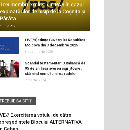
Trei membri excluși din PAS în cazul
exploatărilor de nisip de la Coșnița și
Pârâta
1 iulie 2026
LIVE//Ședința Guvernului Republicii
Moldova din 3 decembrie 2025
3 decembrie 2025
Scandal testamentar: O italiancă de
95 de ani lasă averea îngrijitoarei,
stârnind nemulțumirea rudelor
7 martie 2024
TREBUIE SĂ CITIȚI
IVE// Exercitarea votului de către
opreședintele Blocului ALTERNATIVA,
on Ceban