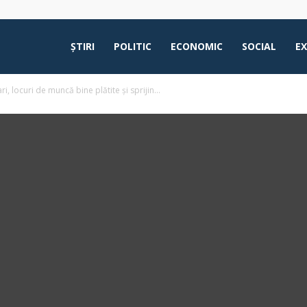
ŞTIRI
POLITIC
ECONOMIC
SOCIAL
E
 locuri de muncă bine plătite și sprijin...