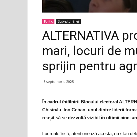
Politic
Subiectul Zilei
ALTERNATIVA pro
mari, locuri de m
sprijin pentru agr
6 septembrie 2025
În cadrul întâlnirii Blocului electoral ALTER
Chișinău, Ion Ceban, unul dintre liderii forma
reușit să se dezvoltă vizibil în ultimii cinci an
Lucrurile însă, atenționează acesta, nu stau delo