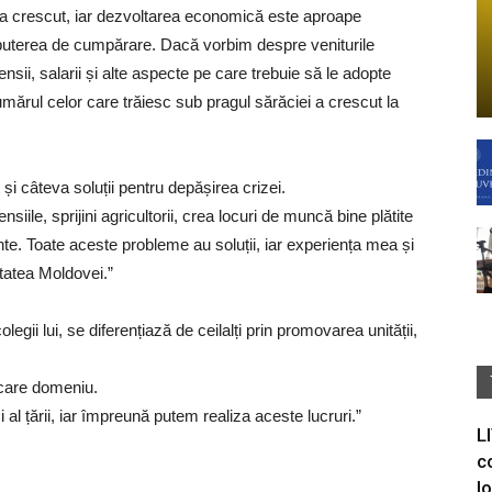
 a crescut, iar dezvoltarea economică este aproape
ă puterea de cumpărare. Dacă vorbim despre veniturile
sii, salarii și alte aspecte pe care trebuie să le adopte
ărul celor care trăiesc sub pragul sărăciei a crescut la
și câteva soluții pentru depășirea crizei.
ile, sprijini agricultorii, crea locuri de muncă bine plătite
ante. Toate aceste probleme au soluții, iar experiența mea și
tatea Moldovei.”
egii lui, se diferențiază de ceilalți prin promovarea unității,
ecare domeniu.
 al țării, iar împreună putem realiza aceste lucruri.”
L
c
I