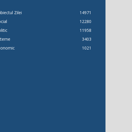
biectul Zilei
14971
cial
12280
litic
11958
terne
3403
conomic
1021