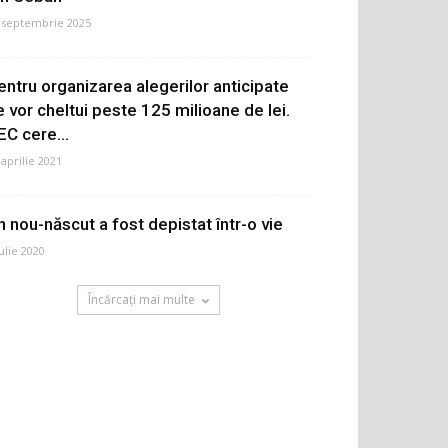
 septembrie 2025
entru organizarea alegerilor anticipate
e vor cheltui peste 125 milioane de lei.
EC cere...
 aprilie 2021
n nou-născut a fost depistat într-o vie
iulie 2020
Încărcați mai multe