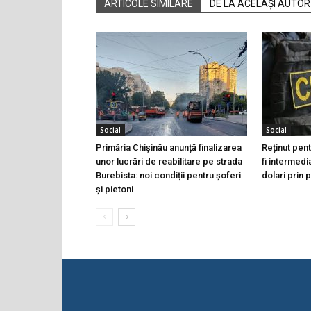
ARTICOLE SIMILARE
DE LA ACELAȘI AUTOR
Social
Social
Primăria Chișinău anunță finalizarea
Reținut pen
unor lucrări de reabilitare pe strada
fi intermedi
Burebista: noi condiții pentru șoferi
dolari prin 
și pietoni