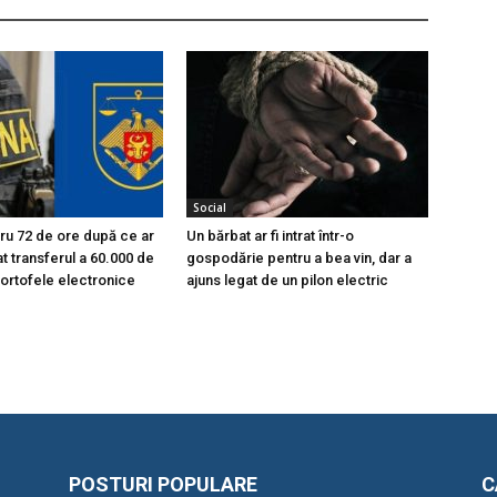
Social
tru 72 de ore după ce ar
Un bărbat ar fi intrat într-o
at transferul a 60.000 de
gospodărie pentru a bea vin, dar a
portofele electronice
ajuns legat de un pilon electric
POSTURI POPULARE
C