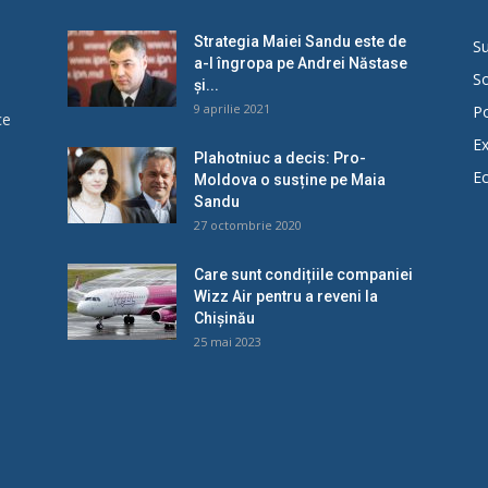
Strategia Maiei Sandu este de
Su
a-l îngropa pe Andrei Năstase
So
și...
9 aprilie 2021
Po
ce
Ex
Plahotniuc a decis: Pro-
E
Moldova o susține pe Maia
u
Sandu
27 octombrie 2020
Care sunt condițiile companiei
Wizz Air pentru a reveni la
Chișinău
25 mai 2023