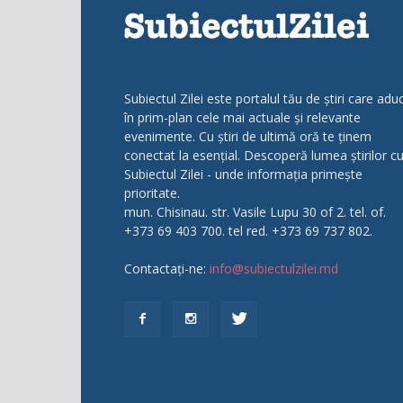
Subiectul Zilei este portalul tău de știri care adu
în prim-plan cele mai actuale și relevante
evenimente. Cu știri de ultimă oră te ținem
conectat la esențial. Descoperă lumea știrilor c
Subiectul Zilei - unde informația primește
prioritate.
mun. Chisinau. str. Vasile Lupu 30 of 2. tel. of.
+373 69 403 700. tel red. +373 69 737 802.
Contactați-ne:
info@subiectulzilei.md