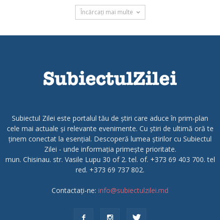
Încărcați mai multe
Subiectul Zilei este portalul tău de știri care aduce în prim-plan
cele mai actuale și relevante evenimente. Cu știri de ultimă oră te
ținem conectat la esențial. Descoperă lumea știrilor cu Subiectul
Zilei - unde informația primește prioritate.
mun. Chisinau. str. Vasile Lupu 30 of 2. tel. of. +373 69 403 700. tel
red. +373 69 737 802.
Contactați-ne:
info@subiectulzilei.md