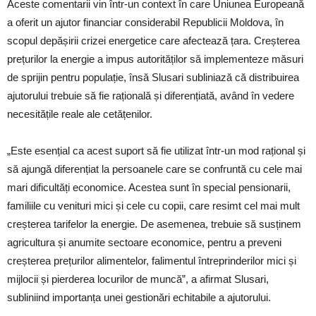
Aceste comentarii vin într-un context în care Uniunea Europeană
a oferit un ajutor financiar considerabil Republicii Moldova, în
scopul depășirii crizei energetice care afectează țara. Creșterea
prețurilor la energie a impus autorităților să implementeze măsuri
de sprijin pentru populație, însă Slusari subliniază că distribuirea
ajutorului trebuie să fie rațională și diferențiată, având în vedere
necesitățile reale ale cetățenilor.
„Este esențial ca acest suport să fie utilizat într-un mod rațional și
să ajungă diferențiat la persoanele care se confruntă cu cele mai
mari dificultăți economice. Acestea sunt în special pensionarii,
familiile cu venituri mici și cele cu copii, care resimt cel mai mult
creșterea tarifelor la energie. De asemenea, trebuie să susținem
agricultura și anumite sectoare economice, pentru a preveni
creșterea prețurilor alimentelor, falimentul întreprinderilor mici și
mijlocii și pierderea locurilor de muncă”, a afirmat Slusari,
subliniind importanța unei gestionări echitabile a ajutorului.