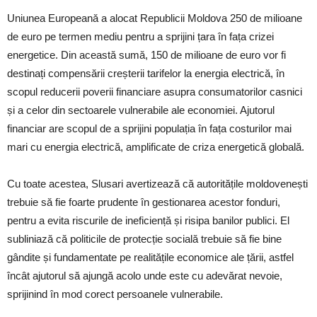
Uniunea Europeană a alocat Republicii Moldova 250 de milioane
de euro pe termen mediu pentru a sprijini țara în fața crizei
energetice. Din această sumă, 150 de milioane de euro vor fi
destinați compensării creșterii tarifelor la energia electrică, în
scopul reducerii poverii financiare asupra consumatorilor casnici
și a celor din sectoarele vulnerabile ale economiei. Ajutorul
financiar are scopul de a sprijini populația în fața costurilor mai
mari cu energia electrică, amplificate de criza energetică globală.
Cu toate acestea, Slusari avertizează că autoritățile moldovenești
trebuie să fie foarte prudente în gestionarea acestor fonduri,
pentru a evita riscurile de ineficiență și risipa banilor publici. El
subliniază că politicile de protecție socială trebuie să fie bine
gândite și fundamentate pe realitățile economice ale țării, astfel
încât ajutorul să ajungă acolo unde este cu adevărat nevoie,
sprijinind în mod corect persoanele vulnerabile.