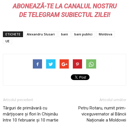
ABONEAZĂ-TE LA CANALUL NOSTRU
DE
TELEGRAM
SUBIECTUL ZILEI!
ETICHETE
Alexandru Slusari
bani
bani publici
Moldova
UE
Articolul precedent
Articolul următor
Târguri de primăvară cu
Petru Rotaru, numit prim-
mărțișoare și flori în Chișinău
viceguvernator al Băncii
între 10 februarie și 10 martie
Naționale a Moldovei