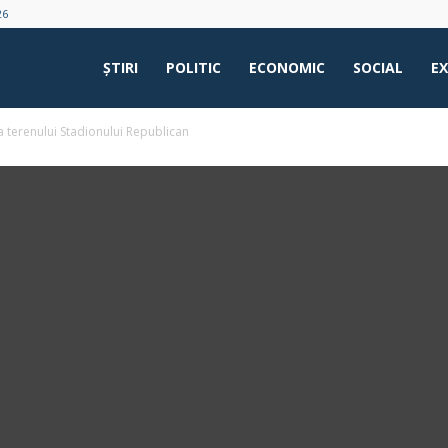
26
ŞTIRI
POLITIC
ECONOMIC
SOCIAL
E
 terenului Stadionului Republican