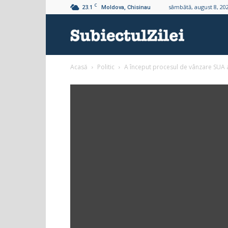
C
23.1
sâmbătă, august 8, 20
Moldova, Chisinau
Subiectul
Acasă
Politic
A început procesul de vânzare SUA a
Zilei