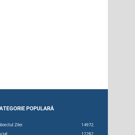
ATEGORIE POPULARĂ
biectul Zilei
14972
cial
12282