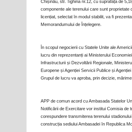
Chișinău, str. Tighina nr.12, cu suprafața de 5
componente ale terenului care sunt proprietate d
licențiat, selectat în modul stabilit, va fi prezen
Memorandumului de Înțelegere.
În scopul negocierii cu Statele Unite ale Americii 
lucru din reprezentanți ai Ministerului Economiei, 
Infrastructurii și Dezvoltării Regionale, Ministerul
Europene și Agenției Servicii Publice și Agenției P
Grupul de lucru va aproba, prin decizie, mărimea 
APP de comun acord cu Ambasada Statelor Unite a
Notificării de Exercitare vor institui Comisia de 
corespundere transmiterea terenului stadionului 
construcția sediului Ambasadei în Republica M