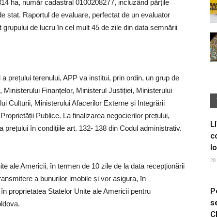
,1814 ha, număr cadastral 0100208277, incluzând părțile
e stat. Raportul de evaluare, perfectat de un evaluator
tat grupului de lucru în cel mult 45 de zile din data semnării
a prețului terenului, APP va institui, prin ordin, un grup de
Ministerului Finanțelor, Ministerul Justiției, Ministerului
ui Culturii, Ministerului Afacerilor Externe și Integrării
roprietății Publice. La finalizarea negocierilor prețului,
L
prețului în condițiile art. 132- 138 din Codul administrativ.
c
I
28
le Americii, în termen de 10 zile de la data recepționării
transmitere a bunurilor imobile și vor asigura, în
P
în proprietatea Statelor Unite ale Americii pentru
s
oldova.
C