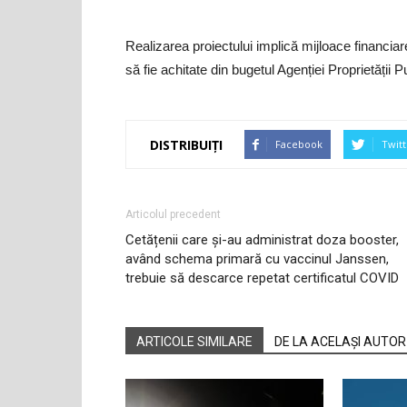
Realizarea proiectului implică mijloace financia
să fie achitate din bugetul Agenției Proprietății P
DISTRIBUIȚI
Facebook
Twitt
Articolul precedent
Cetățenii care și-au administrat doza booster,
având schema primară cu vaccinul Janssen,
trebuie să descarce repetat certificatul COVID
ARTICOLE SIMILARE
DE LA ACELAȘI AUTOR