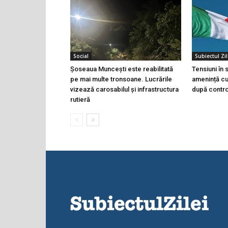
Social
Subiectul Zil
Șoseaua Muncești este reabilitată
Tensiuni în
pe mai multe tronsoane. Lucrările
amenință cu 
vizează carosabilul și infrastructura
după controa
rutieră