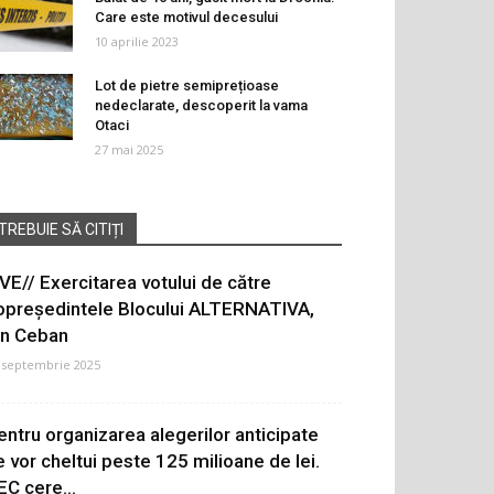
Care este motivul decesului
10 aprilie 2023
Lot de pietre semiprețioase
nedeclarate, descoperit la vama
Otaci
27 mai 2025
TREBUIE SĂ CITIȚI
IVE// Exercitarea votului de către
opreședintele Blocului ALTERNATIVA,
on Ceban
 septembrie 2025
entru organizarea alegerilor anticipate
e vor cheltui peste 125 milioane de lei.
EC cere...