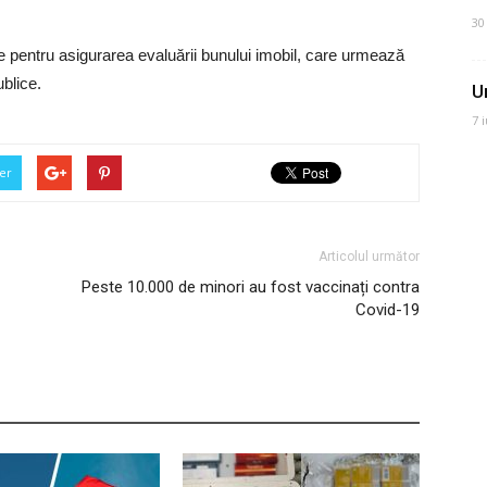
30
re pentru asigurarea evaluării bunului imobil, care urmează
ublice.
U
7 
er
Articolul următor
Peste 10.000 de minori au fost vaccinați contra
Covid-19