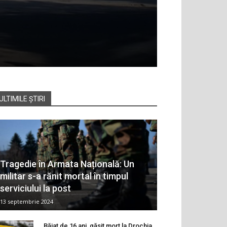
ULTIMILE ȘTIRI
Tragedie în Armata Națională: Un
militar s-a rănit mortal în timpul
serviciului la post
13 septembrie 2024
Băiat de 16 ani, găsit mort la Drochia.