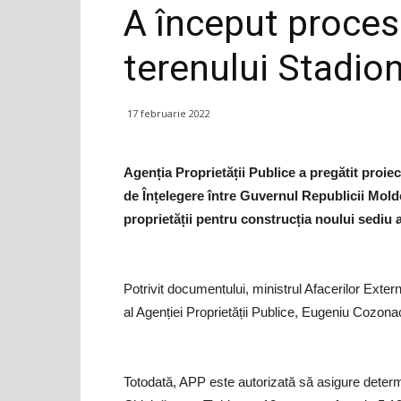
A început proces
terenului Stadio
17 februarie 2022
Agenția Proprietății Publice a pregătit proi
de Înțelegere între Guvernul Republicii Moldo
proprietății pentru construcția noului sediu
Potrivit documentului, ministrul Afacerilor Exter
al Agenției Proprietății Publice, Eugeniu Coz
Totodată, APP este autorizată să asigure determin