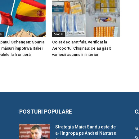
ei
Social
 spațiul Schengen: Spania
Colet declarat fals, verificat la
măsuri împotriva Italiei
Aeroportul Chișinău: ce au găsit
lele la frontieră
vameșii ascuns în interior
POSTURI POPULARE
C
Strategia Maiei Sandu este de
Su
a-l îngropa pe Andrei Năstase
So