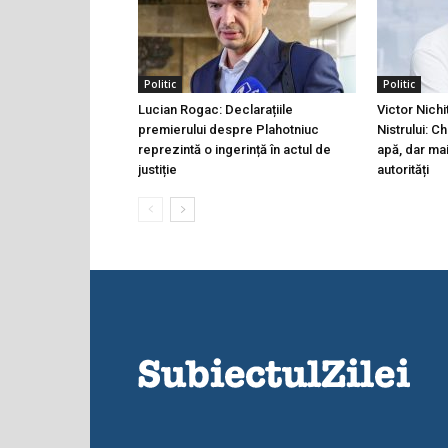
Politic
Politic
Lucian Rogac: Declarațiile
Victor Nichi
premierului despre Plahotniuc
Nistrului: C
reprezintă o ingerință în actul de
apă, dar ma
justiție
autorități