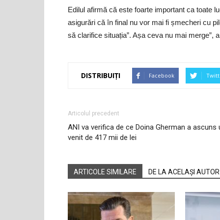
Edilul afirmă că este foarte important ca toate luc
asigurări că în final nu vor mai fi șmecheri cu p
să clarifice situația”. Așa ceva nu mai merge”, 
DISTRIBUIȚI
Facebook
Twitt
Articolul precedent
ANI va verifica de ce Doina Gherman a ascuns 
venit de 417 mii de lei
ARTICOLE SIMILARE
DE LA ACELAȘI AUTOR