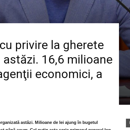
 cu privire la gherete
 astăzi. 16,6 milioane
agenţii economici, a
 organizată astăzi. Milioane de lei ajung în bugetul
ost până acum. Cel puțin asta scrie primarul general Ion