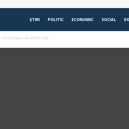
ŞTIRI
POLITIC
ECONOMIC
SOCIAL
E
e a fost organizată astăzi. 16,6...