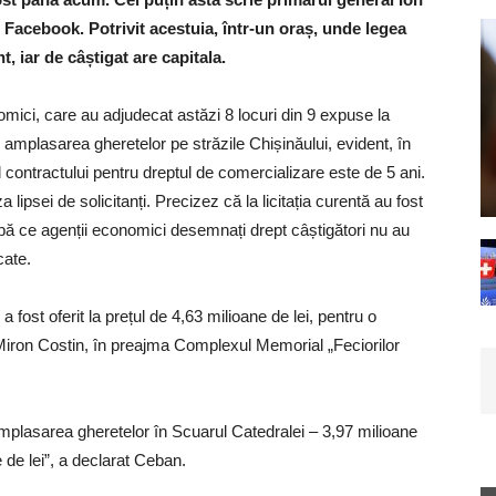
 Facebook. Potrivit acestuia, într-un oraș, unde legea
, iar de câștigat are capitala.
nomici, care au adjudecat astăzi 8 locuri din 9 expuse la
 amplasarea gheretelor pe străzile Chișinăului, evident, în
 contractului pentru dreptul de comercializare este de 5 ani.
lipsei de solicitanți. Precizez că la licitația curentă au fost
pă ce agenții economici desemnați drept câștigători nu au
cate.
 fost oferit la prețul de 4,63 milioane de lei, pentru o
Miron Costin, în preajma Complexul Memorial „Feciorilor
lasarea gheretelor în Scuarul Catedralei – 3,97 milioane
e de lei”, a declarat Ceban.