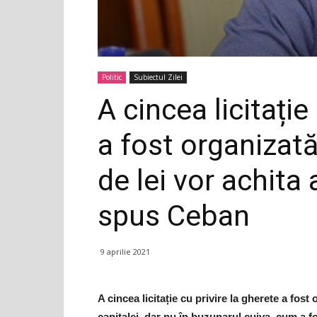
Politic
Subiectul Zilei
A cincea licitație
a fost organizată
de lei vor achita 
spus Ceban
9 aprilie 2021
A cincea licitație cu privire la gherete a fost
capitalei, dar nu în buzunarul cuiva, cum a f