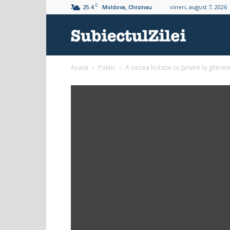
C
25.4
vineri, august 7, 2026
Moldova, Chisinau
Subiectul
Acasă
Politic
A cincea licitație cu privire la gheret
Zilei