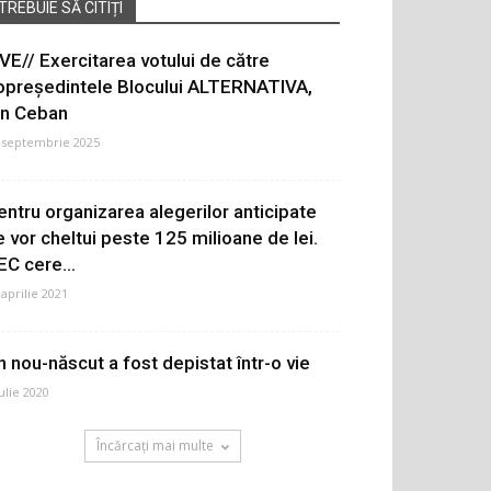
TREBUIE SĂ CITIȚI
IVE// Exercitarea votului de către
opreședintele Blocului ALTERNATIVA,
on Ceban
 septembrie 2025
entru organizarea alegerilor anticipate
e vor cheltui peste 125 milioane de lei.
EC cere...
 aprilie 2021
n nou-născut a fost depistat într-o vie
iulie 2020
Încărcați mai multe