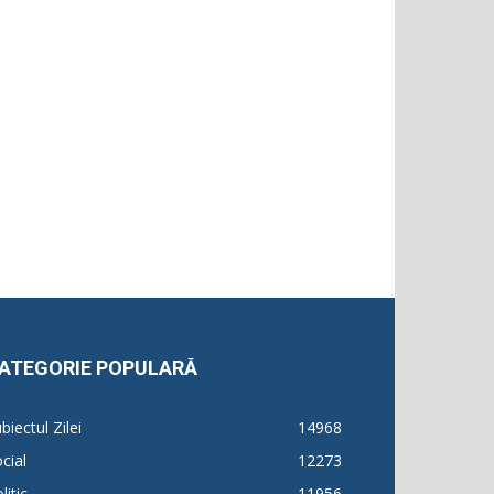
ATEGORIE POPULARĂ
biectul Zilei
14968
cial
12273
litic
11956