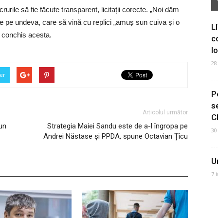
rurile să fie făcute transparent, licitații corecte. „Noi dăm
ile pe undeva, care să vină cu replici „amuș sun cuiva și o
L
a conchis acesta.
c
I
28
er
P
s
Articolul următor
C
un
Strategia Maiei Sandu este de a-l îngropa pe
30
Andrei Năstase și PPDA, spune Octavian Țîcu
U
7 