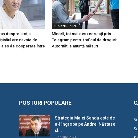
Subiectul Zilei
tuș despre lecția
Minorii, tot mai des recrutați prin
hișinăul are nevoie de
Telegram pentru traficul de droguri:
i ales de cooperare între
Autoritățile anunță măsuri
POSTURI POPULARE
C
Strategia Maiei Sandu este de
Su
a-l îngropa pe Andrei Năstase
So
și...
9 aprilie 2021
Po