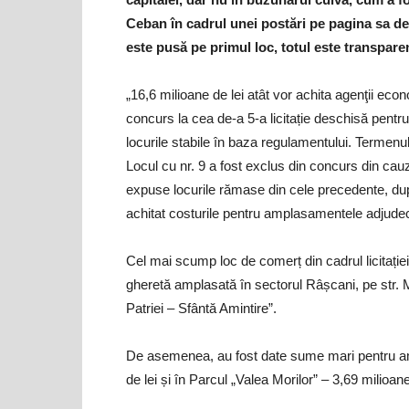
Ceban în cadrul unei postări pe pagina sa de
este pusă pe primul loc, totul este transparent
„16,6 milioane de lei atât vor achita agenţii eco
concurs la cea de-a 5-a licitație deschisă pentru
locurile stabile în baza regulamentului. Termenul
Locul cu nr. 9 a fost exclus din concurs din cauza 
expuse locurile rămase din cele precedente, du
achitat costurile pentru amplasamentele adjude
Cel mai scump loc de comerț din cadrul licitației a
gheretă amplasată în sectorul Râșcani, pe str. 
Patriei – Sfântă Amintire”.
De asemenea, au fost date sume mari pentru amp
de lei și în Parcul „Valea Morilor” – 3,69 milioan