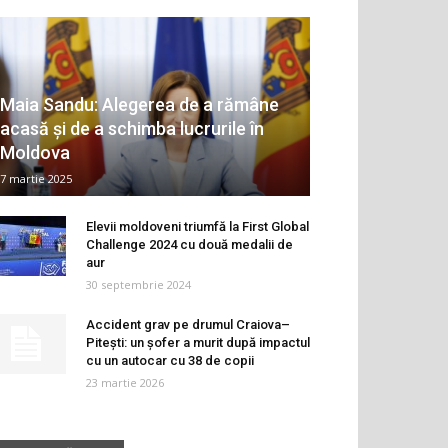
Maia Sandu: Alegerea de a rămâne
acasă și de a schimba lucrurile în
Moldova
7 martie 2025
Elevii moldoveni triumfă la First Global
Challenge 2024 cu două medalii de
aur
30 septembrie 2024
Accident grav pe drumul Craiova–
Pitești: un șofer a murit după impactul
cu un autocar cu 38 de copii
23 martie 2026