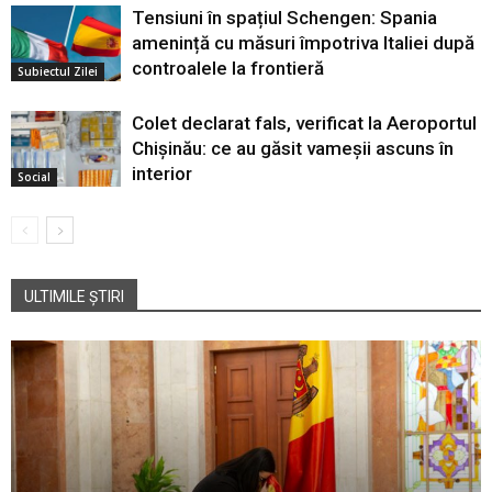
Tensiuni în spațiul Schengen: Spania
amenință cu măsuri împotriva Italiei după
controalele la frontieră
Subiectul Zilei
Colet declarat fals, verificat la Aeroportul
Chișinău: ce au găsit vameșii ascuns în
interior
Social
ULTIMILE ȘTIRI