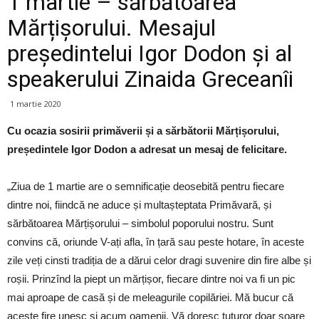
1 martie – sărbătoarea
Mărțișorului. Mesajul
președintelui Igor Dodon și al
speakerului Zinaida Greceanîi
1 martie 2020
Cu ocazia sosirii primăverii și a sărbătorii Mărțișorului,
președintele Igor Dodon a adresat un mesaj de felicitare.
„Ziua de 1 martie are o semnificație deosebită pentru fiecare
dintre noi, fiindcă ne aduce și multașteptata Primăvară, și
sărbătoarea Mărțișorului – simbolul poporului nostru. Sunt
convins că, oriunde V-ați afla, în țară sau peste hotare, în aceste
zile veți cinsti tradiția de a dărui celor dragi suvenire din fire albe și
roșii. Prinzînd la piept un mărțișor, fiecare dintre noi va fi un pic
mai aproape de casă și de meleagurile copilăriei. Mă bucur că
aceste fire unesc și acum oamenii. Vă doresc tuturor doar soare