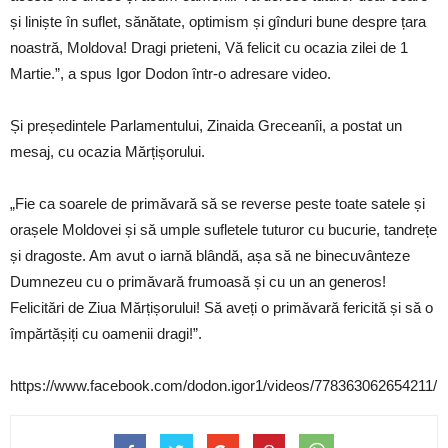
și liniște în suflet, sănătate, optimism și gînduri bune despre țara
noastră, Moldova! Dragi prieteni, Vă felicit cu ocazia zilei de 1
Martie.”, a spus Igor Dodon într-o adresare video.
Și președintele Parlamentului, Zinaida Greceanîi, a postat un
mesaj, cu ocazia Mărțișorului.
„Fie ca soarele de primăvară să se reverse peste toate satele și
orașele Moldovei și să umple sufletele tuturor cu bucurie, tandrețe
și dragoste. Am avut o iarnă blândă, așa să ne binecuvânteze
Dumnezeu cu o primăvară frumoasă și cu un an generos!
Felicitări de Ziua Mărțișorului! Să aveți o primăvară fericită și să o
împărtășiți cu oamenii dragi!”.
https://www.facebook.com/dodon.igor1/videos/778363062654211/