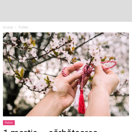
Acasă
Politic
Politic