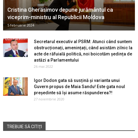
Cristina Gherasimov depune jurământul ca
viceprim-ministru al Republicii Moldova
5 februarie 2024
Secretarul executiv al PSRM: Atunci când suntem
obstrucționați, amenințați, când asistăm zilnic la
acte de răfuială politică, noi boicotăm ședința de
astăzi a Parlamentului
26 mai 2022
Igor Dodon gata să susțină și varianta unui
Guvern propus de Maia Sandu! Este gata noul
președinte să își asume răspunderea?!
27 noiembrie 2020
TREBUIE SĂ CITIȚI